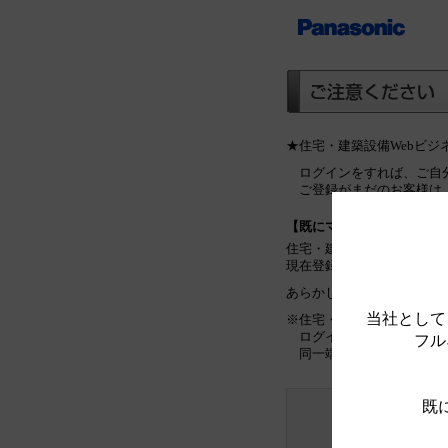
★住宅・建築設備Webビ
ログインをすれば、ご自
ご登録がまだのお客様は
【既にマイリストをご利用
住宅・建築設備Webビジ
現在登録しているマイリス
あらかじめご了承ください
当社として
※住宅・建築設備Webビ
ログインをしていない場
フル
同一端末のみで管理可能
既