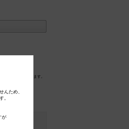
に紐付け（移動）されます。
せんため、
す。
すが