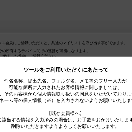
ジネス会員にご登録いただくと、共通のマイリストを呼び出す事ができます。
分の所有するデバイス間での連携が可能になります。
、ぜひこの機会にご登録ください。
の皆様へ】
ツールをご利用いただくにあたって
ネス会員への『初回ログイン時』に限り、ログインが完了した時点で、
ト全件が、住宅・建築設備Webビジネス会員用マイリストとして『自動的』
件名名称、提出先名、フォルダ名、メモ等のフリー入力が
。
可能な箇所に入力されたお客様情報に関しましては、
、そのお客様から個人情報取り扱いの同意をいただいておりま
ジネス会員用マイリストは、ログイン時のみ、閲覧可能なリストです。
合は、
ネーム等の個人情報（※）を入力されないようお願いいたしま
な一般用マイリストをサイト上に表示します。
【既存会員様へ】
に該当する情報を入力済みの場合は、お手数をおかけいたしま
削除いただきますようよろしくお願いいたします。