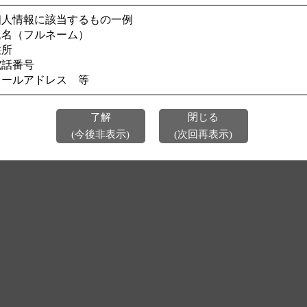
個人情報に該当するもの一例
今後、このページを表示しない
氏名（フルネーム）
住所
電話番号
メールアドレス 等
了解
閉じる
(今後非表示)
(次回再表示)