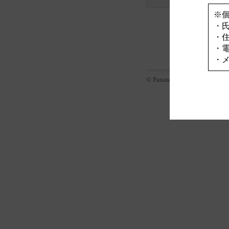
※
・
・
・
・
© Panasonic Corporation