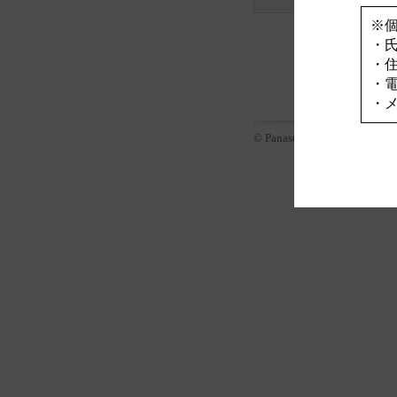
※
・
・
・
・
© Panasonic Corporation