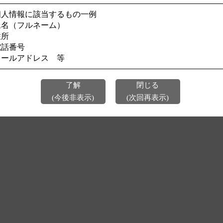
個人情報に該当するもの一例
今後、このページを表示しない
氏名（フルネーム）
住所
電話番号
メールアドレス 等
了解
閉じる
(今後非表示)
(次回再表示)