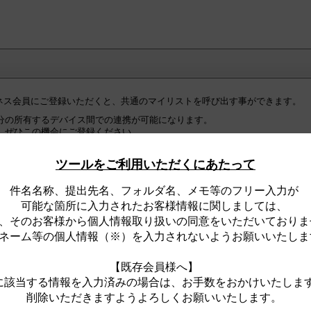
ジネス会員にご登録いただくと、共通のマイリストを呼び出す事ができます。
分の所有するデバイス間での連携が可能になります。
、ぜひこの機会にご登録ください。
の皆様へ】
ツールをご利用いただくにあたって
ネス会員への『初回ログイン時』に限り、ログインが完了した時点で、
ト全件が、住宅・建築設備Webビジネス会員用マイリストとして『自動的』
件名名称、提出先名、フォルダ名、メモ等のフリー入力が
。
可能な箇所に入力されたお客様情報に関しましては、
、そのお客様から個人情報取り扱いの同意をいただいておりま
ジネス会員用マイリストは、ログイン時のみ、閲覧可能なリストです。
合は、
ネーム等の個人情報（※）を入力されないようお願いいたしま
な一般用マイリストをサイト上に表示します。
【既存会員様へ】
に該当する情報を入力済みの場合は、お手数をおかけいたしま
削除いただきますようよろしくお願いいたします。