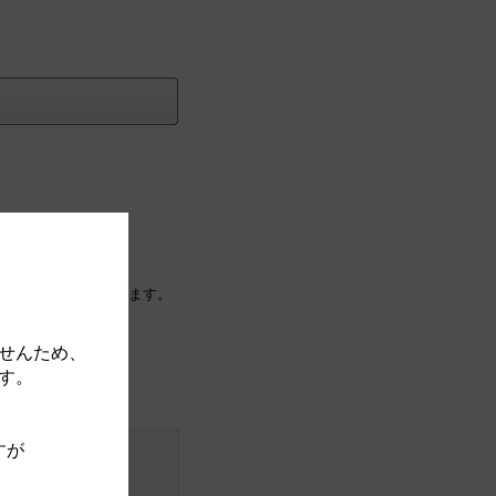
に紐付け（移動）されます。
せんため、
す。
すが