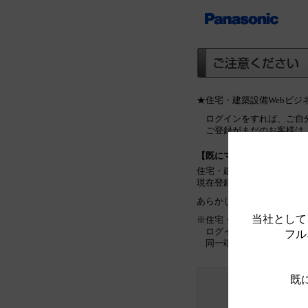
★住宅・建築設備Webビ
ログインをすれば、ご自
ご登録がまだのお客様は
【既にマイリストをご利用
住宅・建築設備Webビジ
現在登録しているマイリス
あらかじめご了承ください
当社として
※住宅・建築設備Webビ
ログインをしていない場
フル
同一端末のみで管理可能
既