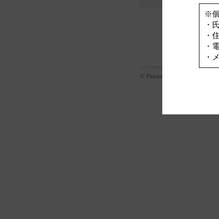
※
・
・
・
・
© Panasonic Corporation