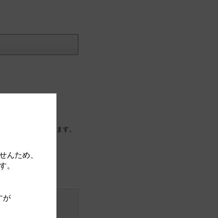
に紐付け（移動）されます。
せんため、
す。
すが