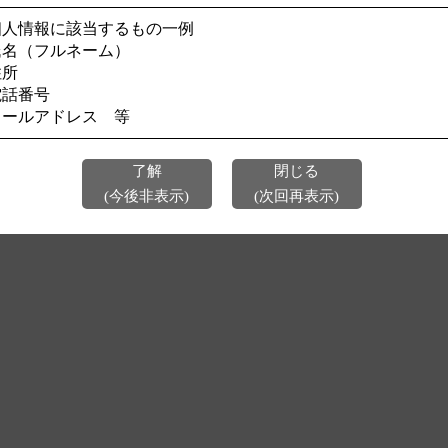
個人情報に該当するもの一例
今後、このページを表示しない
氏名（フルネーム）
住所
電話番号
メールアドレス 等
了解
閉じる
(今後非表示)
(次回再表示)