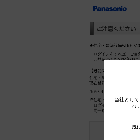
★住宅・建築設備Webビ
ログインをすれば、ご自
ご登録がまだのお客様は
【既にマイリストをご利用
住宅・建築設備Webビジ
現在登録しているマイリス
あらかじめご了承ください
当社として
※住宅・建築設備Webビ
ログインをしていない場
フル
同一端末のみで管理可能
既