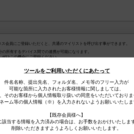
ジネス会員にご登録いただくと、共通のマイリストを呼び出す事ができます。
分の所有するデバイス間での連携が可能になります。
、ぜひこの機会にご登録ください。
の皆様へ】
ツールをご利用いただくにあたって
ネス会員への『初回ログイン時』に限り、ログインが完了した時点で、
ト全件が、住宅・建築設備Webビジネス会員用マイリストとして『自動的』
件名名称、提出先名、フォルダ名、メモ等のフリー入力が
。
可能な箇所に入力されたお客様情報に関しましては、
、そのお客様から個人情報取り扱いの同意をいただいておりま
ジネス会員用マイリストは、ログイン時のみ、閲覧可能なリストです。
合は、
ネーム等の個人情報（※）を入力されないようお願いいたしま
な一般用マイリストをサイト上に表示します。
【既存会員様へ】
に該当する情報を入力済みの場合は、お手数をおかけいたしま
削除いただきますようよろしくお願いいたします。