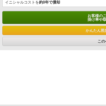
イニシャルコストを
約0年で償却
お客様の
掛け率や
かんたん照
この