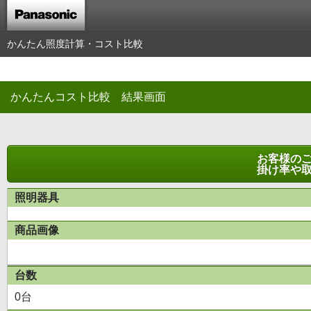
かんたん照度計算・コスト比較
かんたんコスト比較 結果画面
お客様の
掛け率や
照明器具
商品画像
台数
0台