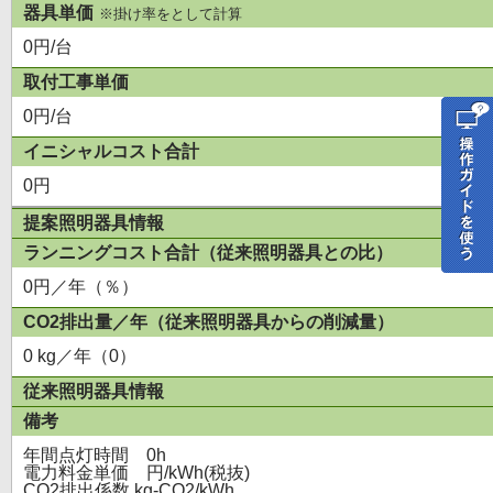
器具単価
※掛け率をとして計算
0円/台
取付工事単価
0円/台
イニシャルコスト合計
0円
提案照明器具情報
ランニングコスト合計（従来照明器具との比）
0円／年（％）
CO2排出量／年（従来照明器具からの削減量）
0 kg／年（0）
従来照明器具情報
備考
年間点灯時間 0h
電力料金単価 円/kWh(税抜)
CO2排出係数 kg-CO2/kWh