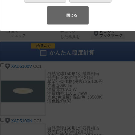
器具を比較
各種データ
閉じる
して表示
ダウンロード
全て
チェック
チェック
した器具を
1台選んで
かんたん
照度計算
XAD5100V
CC1
白熱電球150形1灯器具相当
発売日:2023年12月21日
希望小売価格(税抜):25,100円
光束:1080 lm
消費電力:9.3 W
消費効率:116.1 lm/W
光色(色温度):温白色（3500K）
演色性:Ra83
XAD5100N
CC1
白熱電球150形1灯器具相当
発売日:2023年12月21日