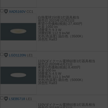
XAD5160V
CC1
白熱電球150形1灯器具相当
発売日:2023年12月21日
希望小売価格(税抜):27,400円
光束:1050 lm
消費電力:9.3 W
消費効率:112.9 lm/W
光色(色温度):温白色（3500K）
演色性:Ra83
LGD1120N
LE1
110Vダイクール電球60形1灯器具相当
発売日:2020年4月21日
希望小売価格(税抜):8,400円
光束:500 lm
消費電力:4.5 W
消費効率:111.1 lm/W
光色(色温度):昼白色（5000K）
演色性:Ra83
LSEB5718
LE1
110Vダイクール電球60形1灯器具相当
発売日:2018年4月21日