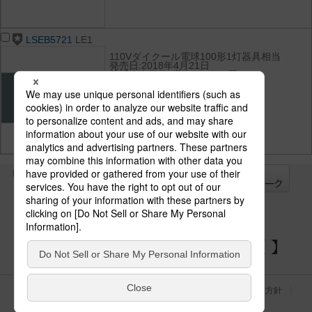
LSEB5721
LE1
110Vダイクール電球100形1灯器具相当
発売日:2018年4月21日
希望小売価格(税抜):12,300円
光束:805 lm
消費電力:7.3 W
消費効率:110.2 lm/W
光色(色温度):昼白色（5000K）
演色性:Ra83
全て
チェック
チェック
した器具を
パナソニックの電気設備 SNSアカウント
サイトのご利用にあたって
クッキーポリシー
個人情報保護方針
パナソニック ホールディングス