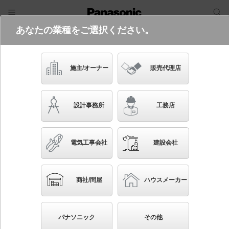
あなたの業種をご選択ください。
電気・建築設備（ビジネス）
ログイン
ご利用方法
照明器具検索
施主/オーナー
販売代理店
フリーワード
品番・キーワード
検索
設計事務所
工務店
検索条件 :
関連商品検索 高気密SB形ダウンライト（埋込穴が同
じ）
電気工事会社
建設会社
ブックマーク
条件を選び直す
商社/問屋
ハウスメーカー
1026
検索結果
件
1/103
◀
▶
▼
生産終了品を省く
生産終了予定品を省く
パナソニック
その他