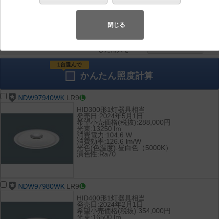
器具を比較
各種データ
して表示
ダウンロード
閉じる
全て
チェック
チェック
した器具を
1台選んで
かんたん
照度計算
NDW97940WK
LR9
HID300形1灯器具相当
発売日:2024年5月1日
希望小売価格(税抜):288,000円
光束:13250 lm
消費電力:104.6 W
消費効率:126.6 lm/W
光色(色温度):昼白色（5000K）
演色性:Ra70
NDW97980WK
LR9
HID400形1灯器具相当
発売日:2024年2月1日
希望小売価格(税抜):354,000円
光束:16500 lm