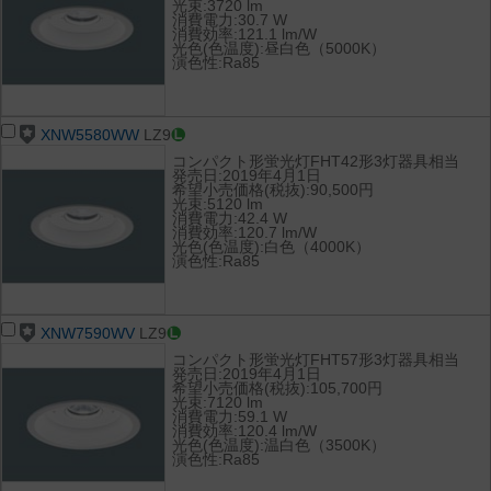
光束:3720 lm
消費電力:30.7 W
消費効率:121.1 lm/W
光色(色温度):昼白色（5000K）
演色性:Ra85
XNW5580WW
LZ9
コンパクト形蛍光灯FHT42形3灯器具相当
発売日:2019年4月1日
希望小売価格(税抜):90,500円
光束:5120 lm
消費電力:42.4 W
消費効率:120.7 lm/W
光色(色温度):白色（4000K）
演色性:Ra85
XNW7590WV
LZ9
コンパクト形蛍光灯FHT57形3灯器具相当
発売日:2019年4月1日
希望小売価格(税抜):105,700円
光束:7120 lm
消費電力:59.1 W
消費効率:120.4 lm/W
光色(色温度):温白色（3500K）
演色性:Ra85