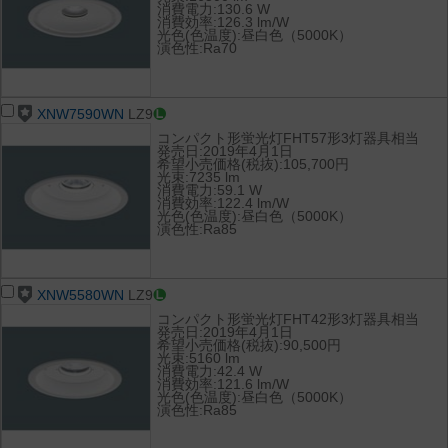
消費電力:130.6 W
消費効率:126.3 lm/W
光色(色温度):昼白色（5000K）
演色性:Ra70
XNW7590WN
LZ9
コンパクト形蛍光灯FHT57形3灯器具相当
発売日:2019年4月1日
希望小売価格(税抜):105,700円
光束:7235 lm
消費電力:59.1 W
消費効率:122.4 lm/W
光色(色温度):昼白色（5000K）
演色性:Ra85
XNW5580WN
LZ9
コンパクト形蛍光灯FHT42形3灯器具相当
発売日:2019年4月1日
希望小売価格(税抜):90,500円
光束:5160 lm
消費電力:42.4 W
消費効率:121.6 lm/W
光色(色温度):昼白色（5000K）
演色性:Ra85