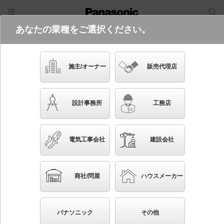
あなたの業種をご選択ください。
電気・建築設備（ビジネス）
ログイン
ご利用方法
照明器具検索
施主/オーナー
販売代理店
フリーワード
品番・キーワード
検索
設計事務所
工務店
検索条件 :
関連商品検索 埋込穴がφ150以外
電気工事会社
建設会社
条件を選び直す
ブックマーク
784
検索結果
件
1/79
◀
▶
▼
商社/問屋
ハウスメーカー
生産終了品を省く
生産終了予定品を省く
パナソニック
その他