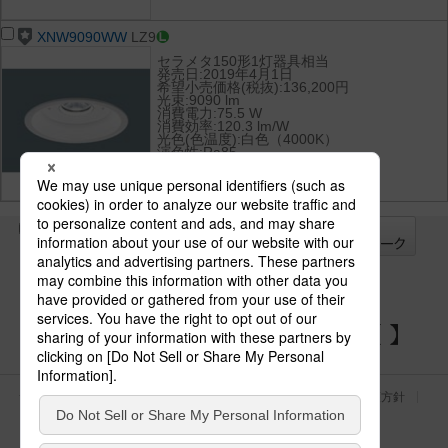
XNW9090WW
LZ9
セラメタ150形1灯器具相当
発売日:2019年4月1日
希望小売価格(税抜):136,200円
光束:9090 lm
消費電力:75.5 W
消費効率:120.3 lm/W
光色(色温度):白色（4000K）
演色性:Ra85
全て
チェック
チェック
した器具を
パナソニックの電気設備 SNSアカウント
サイトのご利用にあたって
クッキーポリシー
個人情報保護方針
パナソニック ホールディングス
Area/Country