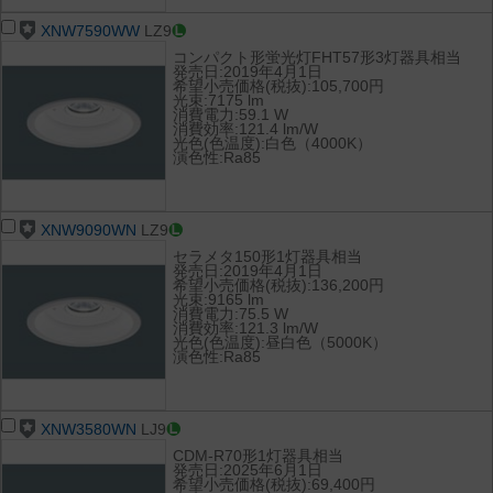
XNW7590WW
LZ9
コンパクト形蛍光灯FHT57形3灯器具相当
発売日:2019年4月1日
希望小売価格(税抜):105,700円
光束:7175 lm
消費電力:59.1 W
消費効率:121.4 lm/W
光色(色温度):白色（4000K）
演色性:Ra85
XNW9090WN
LZ9
セラメタ150形1灯器具相当
発売日:2019年4月1日
希望小売価格(税抜):136,200円
光束:9165 lm
消費電力:75.5 W
消費効率:121.3 lm/W
光色(色温度):昼白色（5000K）
演色性:Ra85
XNW3580WN
LJ9
CDM-R70形1灯器具相当
発売日:2025年6月1日
希望小売価格(税抜):69,400円