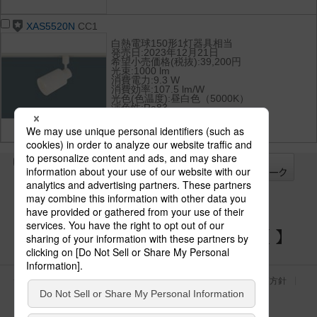
XAS5520N
CC1
白熱電球150形1灯器具相当
発売日:2023年12月21日
希望小売価格(税抜):39,200円
光束:1000 lm
消費電力:9.3 W
消費効率:107.5 lm/W
光色(色温度):昼白色（5000K）
演色性:Ra83
全て
チェック
チェック
した器具を
パナソニックの電気設備 SNSアカウント
サイトのご利用にあたって
クッキーポリシー
個人情報保護方針
パナソニック ホールディングス
Area/Country