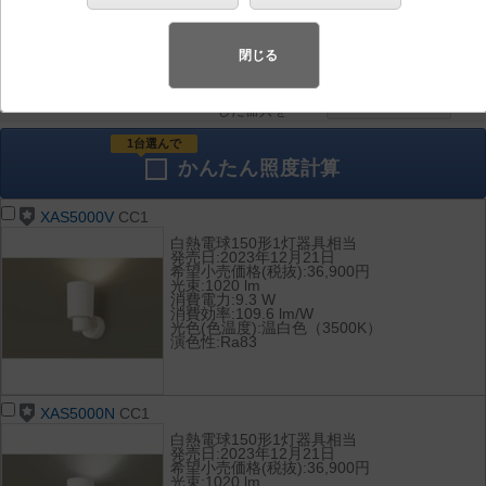
器具を比較
各種データ
して表示
ダウンロード
閉じる
全て
チェック
チェック
した器具を
1台選んで
かんたん
照度計算
XAS5000V
CC1
白熱電球150形1灯器具相当
発売日:2023年12月21日
希望小売価格(税抜):36,900円
光束:1020 lm
消費電力:9.3 W
消費効率:109.6 lm/W
光色(色温度):温白色（3500K）
演色性:Ra83
XAS5000N
CC1
白熱電球150形1灯器具相当
発売日:2023年12月21日
希望小売価格(税抜):36,900円
光束:1020 lm