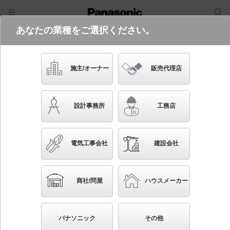
あなたの業種をご選択ください。
電気・建築設備（ビジネス）
ログイン
ご利用方法
照明器具検索
施主/オーナー
販売代理店
フリーワード
品番・キーワード
検索
設計事務所
工務店
検索条件 :
関連商品検索 セードの仕上が違うスポットライト
電気工事会社
建設会社
条件を選び直す
ブックマーク
1075
検索結果
件
1/108
◀
▶
▼
商社/問屋
ハウスメーカー
生産終了品を省く
生産終了予定品を省く
パナソニック
その他