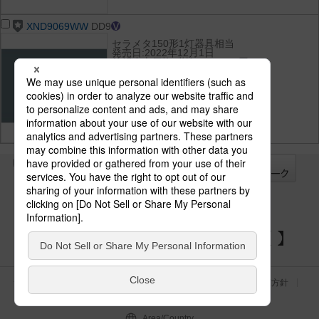
XND9069WW
DD9
セラメタ150形1灯器具相当
発売日:2022年12月1日
希望小売価格(税抜):128,500円
光束:10325 lm
消費電力:68.8 W
消費効率:150 lm/W
光色(色温度):白色（4000K）
演色性:Ra85
全て
チェック
チェック
した器具を
パナソニックの電気設備 SNSアカウント
サイトのご利用にあたって
クッキーポリシー
個人情報保護方針
パナソニック ホールディングス
Area/Country