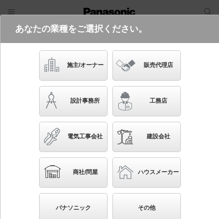
あなたの業種をご選択ください。
電気・建築設備（ビジネス）
ログイン
ご利用方法
照明器具検索
施主/オーナー
販売代理店
フリーワード
品番・キーワード
検索
設計事務所
工務店
検索条件 :
関連商品検索 埋込穴がφ85以外
電気工事会社
建設会社
条件を選び直す
ブックマーク
41833
検索結果
件
1/4184
◀
▶
▼
商社/問屋
ハウスメーカー
生産終了品を省く
生産終了予定品を省く
パナソニック
その他