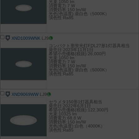
光束:1050 lm
消費電力:7 W
消費効率:150 lm/W
光色(色温度):昼白色（5000K）
演色性:Ra85
XND1009WNK
LJ9
コンパクト形蛍光灯FDL27形1灯器具相当
発売日:2023年11月1日
希望小売価格(税抜):26,000円
光束:1050 lm
消費電力:7 W
消費効率:150 lm/W
光色(色温度):昼白色（5000K）
演色性:Ra85
XND9069WW
LJ9
セラメタ150形1灯器具相当
発売日:2022年6月1日
希望小売価格(税抜):122,300円
光束:10325 lm
消費電力:68.8 W
消費効率:150 lm/W
光色(色温度):白色（4000K）
演色性:Ra85