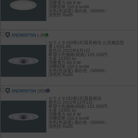
消費電力:68.8 W
消費効率:150.8 lm/W
光色(色温度):昼白色（5000K）
演色性:Ra85
XND9097SN
LJ9
セラメタ150形1灯器具相当 公共施設型
番:LRS1-85
発売日:2022年6月1日
希望小売価格(税抜):125,100円
光束:10355 lm
消費電力:68.8 W
消費効率:150.5 lm/W
光色(色温度):昼白色（5000K）
演色性:Ra85
XND9097SN
DD9
セラメタ150形1灯器具相当
発売日:2022年12月1日
希望小売価格(税抜):131,300円
光束:10355 lm
消費電力:68.8 W
消費効率:150.5 lm/W
光色(色温度):昼白色（5000K）
演色性:Ra85