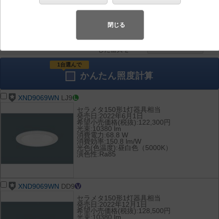
器具を比較
各種データ
して表示
ダウンロード
閉じる
全て
チェック
チェック
した器具を
1台選んで
かんたん
照度計算
XND9069WN
LJ9
セラメタ150形1灯器具相当
発売日:2022年6月1日
希望小売価格(税抜):122,300円
光束:10380 lm
消費電力:68.8 W
消費効率:150.8 lm/W
光色(色温度):昼白色（5000K）
演色性:Ra85
XND9069WN
DD9
セラメタ150形1灯器具相当
発売日:2022年12月1日
希望小売価格(税抜):128,500円
光束:10380 lm