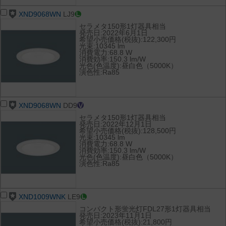
XND9068WN
LJ9
セラメタ150形1灯器具相当
発売日:2022年6月1日
希望小売価格(税抜):122,300円
光束:10345 lm
消費電力:68.8 W
消費効率:150.3 lm/W
光色(色温度):昼白色（5000K）
演色性:Ra85
XND9068WN
DD9
セラメタ150形1灯器具相当
発売日:2022年12月1日
希望小売価格(税抜):128,500円
光束:10345 lm
消費電力:68.8 W
消費効率:150.3 lm/W
光色(色温度):昼白色（5000K）
演色性:Ra85
XND1009WNK
LE9
コンパクト形蛍光灯FDL27形1灯器具相当
発売日:2023年11月1日
希望小売価格(税抜):21,800円