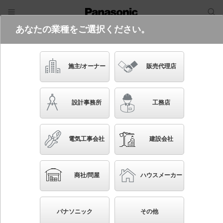
あなたの業種をご選択ください。
電気・建築設備（ビジネス）
ログイン
ご利用方法
照明器具検索
施主/オーナー
販売代理店
フリーワード
品番・キーワード
検索
設計事務所
工務店
検索条件 :
関連商品検索 LED（昼白色）以外を使用
電気工事会社
建設会社
条件を選び直す
ブックマーク
519
検索結果
件
1/52
◀
▶
▼
商社/問屋
ハウスメーカー
生産終了品を省く
生産終了予定品を省く
パナソニック
その他