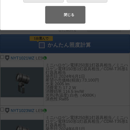
器具を比較
各種データ
して表示
ダウンロード
閉じる
全て
チェック
チェック
した器具を
1台選んで
かんたん
照度計算
NYT1021WZ
LE9
ミニハロゲン電球250形1灯器具相当／ミニハ
ロゲン電球150形1灯器具相当／CDM-T35形1
灯器具相当
発売日:2024年6月1日
希望小売価格(税抜):73,100円
光束:2005 lm
消費電力:17.2 W
消費効率:116.5 lm/W
光色(色温度):白色（4000K）
演色性:Ra85
NYT1023WZ
LE9
ミニハロゲン電球250形1灯器具相当／ミニハ
ロゲン電球150形1灯器具相当／CDM-T35形1
灯器具相当
発売日:2024年6月1日