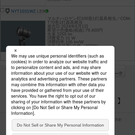
NYT1031WZ
LE9
マルチハロゲン灯100形1灯器具相当／CDM-
T70形1灯器具相当
発売日:2024年6月1日
希望小売価格(税抜):79,400円
光束:3255 lm
消費電力:31 W
消費効率:105 lm/W
光色(色温度):白色（4000K）
演色性:Ra85
全て
チェック
チェック
した器具を
パナソニックの電気設備 SNSアカウント
サイトのご利用にあたって
クッキーポリシー
個人情報保護方針
パナソニック ホールディングス
Area/Country