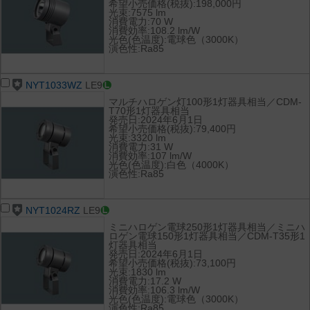
希望小売価格(税抜):198,000円
光束:7575 lm
消費電力:70 W
消費効率:108.2 lm/W
光色(色温度):電球色（3000K）
演色性:Ra85
NYT1033WZ
LE9
マルチハロゲン灯100形1灯器具相当／CDM-
T70形1灯器具相当
発売日:2024年6月1日
希望小売価格(税抜):79,400円
光束:3320 lm
消費電力:31 W
消費効率:107 lm/W
光色(色温度):白色（4000K）
演色性:Ra85
NYT1024RZ
LE9
ミニハロゲン電球250形1灯器具相当／ミニハ
ロゲン電球150形1灯器具相当／CDM-T35形1
灯器具相当
発売日:2024年6月1日
希望小売価格(税抜):73,100円
光束:1830 lm
消費電力:17.2 W
消費効率:106.3 lm/W
光色(色温度):電球色（3000K）
演色性:Ra85