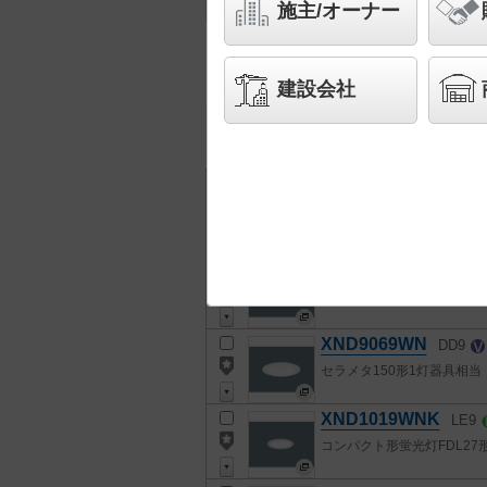
施主/オーナー
28322
検索結果
件
建設会社
チェック
全て
チェック
した器具を
全ての器具を詳細表示
品番
XND9069WN
LJ9
セラメタ150形1灯器具相当
XND9069WN
DD9
セラメタ150形1灯器具相当
XND1019WNK
LE9
コンパクト形蛍光灯FDL27