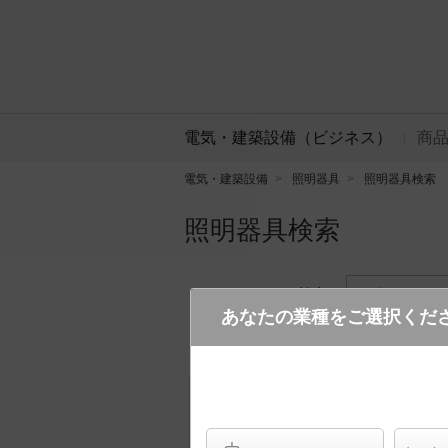
電気・建築設備（ビジネス）
商
電気・建築設備
照明器具
照明器具検索
照明器具検索
フリーワード検索
品番・キーワ
あなたの業種をご選択くだ
検索条件 :
関連商品検索 埋込穴がφ1