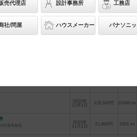
販売代理店
設計事務所
工務店
生産終了品を省く
生産終了予定品を省く
商社/問屋
ハウスメーカー
パナソニッ
1台選んで
かんたん
照度計算
希望小売価格
発売日
光束
(税抜)
2022年
122,300円
10380 lm
6月1日
2022年
128,500円
10380 lm
12月1日
2023年
21,800円
1055 lm
形1灯器具相当
11月1日