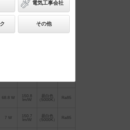
電気工事会社
2
3
4
5
＞
1
ク
その他
器具を比較
各種データ
して表示
ダウンロード
固有エネ
光色
消費電力
ルギー
演色性
（色温度）
消費効率
150.8
昼白色
68.8 W
Ra85
lm/W
（5000K）
150.8
昼白色
68.8 W
Ra85
lm/W
（5000K）
150.7
昼白色
7 W
Ra85
lm/W
（5000K）