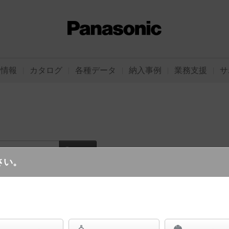
品情報
カタログ
各種データ
納入事例
業務支援
サ
ード
さい。
ログイン
ご利用
00以外