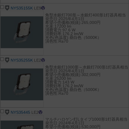
NYS35155K
LE9
角型水銀灯700形～水銀灯400形1灯器具相当
発売日:2025年4月1日
希望小売価格(税抜):265,000円
光束:17200 lm
消費電力:97.6 W
消費効率:176.2 lm/W
光色(色温度):昼白色（5000K）
演色性:Ra70
NYS35255K
LE2
角型水銀灯1000形～水銀灯700形1灯器具相当
発売日:2025年4月1日
希望小売価格(税抜):302,000円
光束:25200 lm
消費電力:143 W
消費効率:176.2 lm/W
光色(色温度):昼白色（5000K）
演色性:Ra70
NYS35445
LE2
マルチハロゲン灯Lタイプ1000形1灯器具相当
発売日:2024年4月1日
希望小売価格(税抜):530,000円