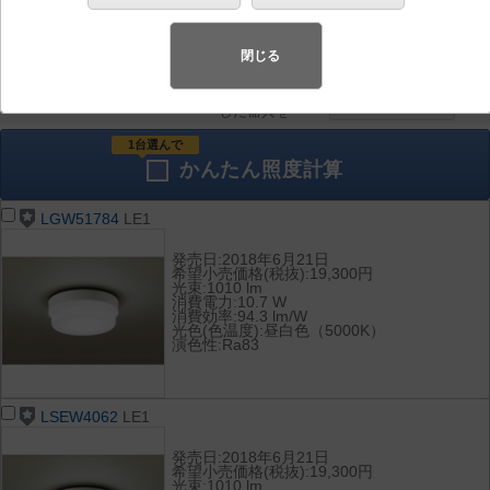
器具を比較
各種データ
して表示
ダウンロード
閉じる
全て
チェック
チェック
した器具を
1台選んで
かんたん
照度計算
LGW51784
LE1
発売日:2018年6月21日
希望小売価格(税抜):19,300円
光束:1010 lm
消費電力:10.7 W
消費効率:94.3 lm/W
光色(色温度):昼白色（5000K）
演色性:Ra83
LSEW4062
LE1
発売日:2018年6月21日
希望小売価格(税抜):19,300円
光束:1010 lm