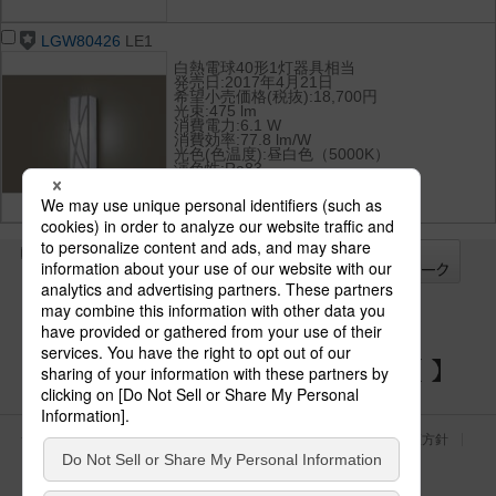
LGW80426
LE1
白熱電球40形1灯器具相当
発売日:2017年4月21日
希望小売価格(税抜):18,700円
光束:475 lm
消費電力:6.1 W
消費効率:77.8 lm/W
光色(色温度):昼白色（5000K）
演色性:Ra83
全て
チェック
チェック
した器具を
パナソニックの電気設備 SNSアカウント
サイトのご利用にあたって
クッキーポリシー
個人情報保護方針
パナソニック ホールディングス
Area/Country