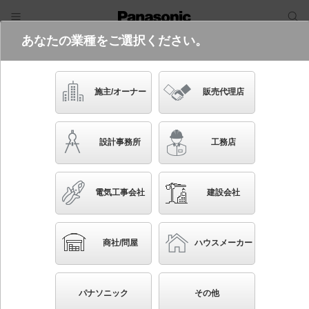
あなたの業種をご選択ください。
電気・建築設備（ビジネス）
ログイン
ご利用方法
照明器具検索
施主/オーナー
販売代理店
フリーワード
品番・キーワード
検索
設計事務所
工務店
検索条件 :
関連商品検索 LED（電球色）以外を使用
電気工事会社
建設会社
条件を選び直す
ブックマーク
79
検索結果
件
1/8
◀
▶
▼
商社/問屋
ハウスメーカー
生産終了品を省く
生産終了予定品を省く
パナソニック
その他