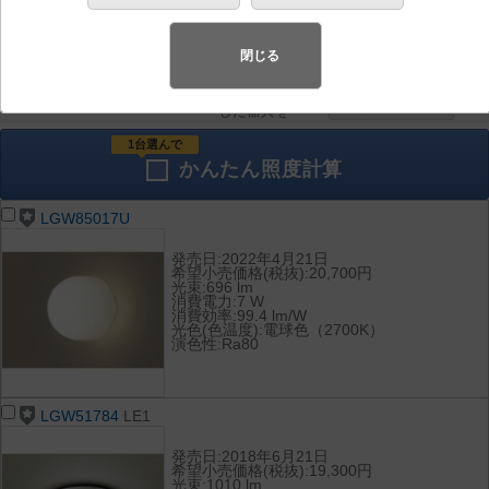
器具を比較
各種データ
して表示
ダウンロード
閉じる
全て
チェック
チェック
した器具を
1台選んで
かんたん
照度計算
LGW85017U
発売日:2022年4月21日
希望小売価格(税抜):20,700円
光束:696 lm
消費電力:7 W
消費効率:99.4 lm/W
光色(色温度):電球色（2700K）
演色性:Ra80
LGW51784
LE1
発売日:2018年6月21日
希望小売価格(税抜):19,300円
光束:1010 lm