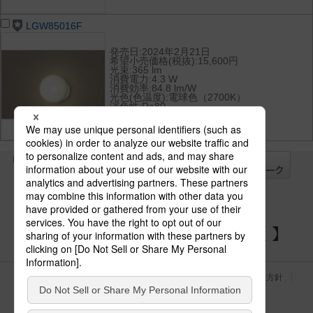
LGW85016F
発売日:2024年2月21日
希望小売価格(税抜):15,600円
光束:365 lm
消費電力:4.3 W
消費効率:84.8 lm/W
光色(色温度):電球色（2700K）
演色性:Ra80
全て
チェック
チェック
した器具を
パナソニックの電気設備 SNSアカウント
サイトのご利用にあたって
クッキーポリシー
個人情報保護方針
パナソニック ホールディングス
Area/Country