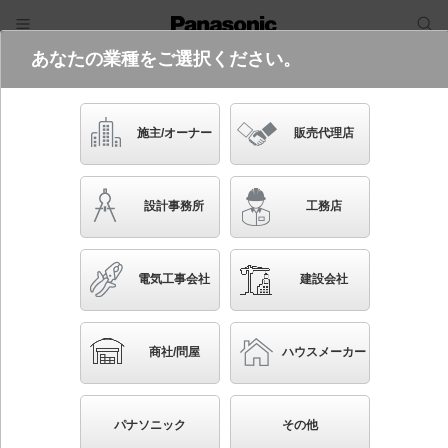
あなたの業種をご選択ください。
電気・建築設備（ビジネス）
ログイン
ご利用方法
照明器具検索
施主/オーナー
販売代理店
フリーワード
品番・キーワード
検索
設計事務所
工務店
検索条件 :
関連商品検索 据置取付型以外のエクステリア照明
電気工事会社
建設会社
条件を選び直す
ブックマーク
350
検索結果
件
1/35
◀
▶
▼
商社/問屋
ハウスメーカー
生産終了品を省く
生産終了予定品を省く
パナソニック
その他