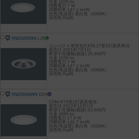
光束:1030 lm
消費電力:7 W
消費効率:147.1 lm/W
光色(色温度):昼白色（5000K）
演色性:Ra85
XND1059SN
LJ9
コンパクト形蛍光灯FDL27形1灯器具相当
発売日:2021年7月1日
希望小売価格(税抜):26,600円
光束:1030 lm
消費電力:7 W
消費効率:147.1 lm/W
光色(色温度):昼白色（5000K）
演色性:Ra85
XND3558WN
DD9
CDM-R70形1灯器具相当
発売日:2022年12月1日
希望小売価格(税抜):63,600円
光束:4080 lm
消費電力:27.8 W
消費効率:146.7 lm/W
光色(色温度):昼白色（5000K）
演色性:Ra85