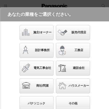
あなたの業種をご選択ください。
電気・建築設備（ビジネス）
ログイン
ご利用方法
照明器具検索
施主/オーナー
販売代理店
フリーワード
品番・キーワード
検索
設計事務所
工務店
検索条件 :
関連商品検索 浅型ダウンライト
電気工事会社
建設会社
条件を選び直す
ブックマーク
1806
検索結果
件
1/181
◀
▶
▼
商社/問屋
ハウスメーカー
生産終了品を省く
生産終了予定品を省く
パナソニック
その他