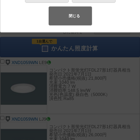
器具を比較
各種データ
して表示
ダウンロード
閉じる
全て
チェック
チェック
した器具を
1台選んで
かんたん
照度計算
XND1059WN
LE9
コンパクト形蛍光灯FDL27形1灯器具相当
発売日:2021年7月1日
希望小売価格(税抜):21,800円
光束:1040 lm
消費電力:7 W
消費効率:148.5 lm/W
光色(色温度):昼白色（5000K）
演色性:Ra85
XND1059WN
LJ9
コンパクト形蛍光灯FDL27形1灯器具相当
発売日:2021年7月1日
希望小売価格(税抜):26,000円
光束:1040 lm