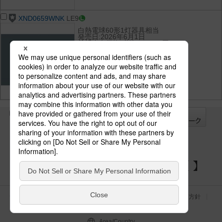
XND0659WNK
LE9
白熱電球60形1灯器具相当
発売日:2026年6月1日
希望小売価格(税抜):17,040円
光束:615 lm
消費電力:4.2 W
消費効率:146.4 lm/W
光色(色温度):昼白色（5000K）
演色性:Ra85
全て
チェック
チェック
した器具を
パナソニックの電気設備 SNSアカウント
サイトのご利用にあたって
クッキーポリシー
個人情報保護方針
パナソニック ホールディングス
Area/Country