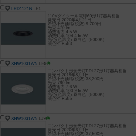
LRD1121N
LE1
110Vダイクール電球60形1灯器具相当
発売日:2020年4月21日
希望小売価格(税抜):9,700円
光束:470 lm
消費電力:4.5 W
消費効率:104.4 lm/W
光色(色温度):昼白色（5000K）
演色性:Ra83
XNW1031WN
LE9
コンパクト形蛍光灯FDL27形1灯器具相当
発売日:2019年8月1日
希望小売価格(税抜):33,200円
光束:790 lm
消費電力:7.6 W
消費効率:103.9 lm/W
光色(色温度):昼白色（5000K）
演色性:Ra85
XNW1031WN
LJ9
コンパクト形蛍光灯FDL27形1灯器具相当
発売日:2020年6月1日
希望小売価格(税抜):37,500円