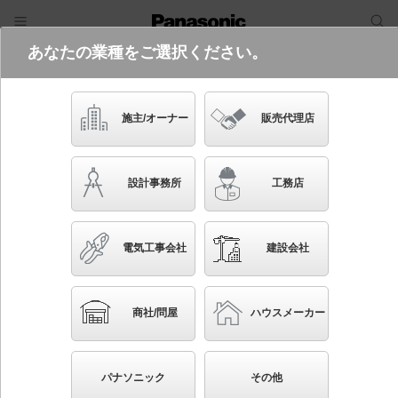
あなたの業種をご選択ください。
電気・建築設備（ビジネス）
ログイン
ご利用方法
照明器具検索
施主/オーナー
販売代理店
フリーワード
品番・キーワード
検索
設計事務所
工務店
検索条件 :
関連商品検索 LED（温白色）以外を使用
電気工事会社
建設会社
条件を選び直す
ブックマーク
293
検索結果
件
1/30
◀
▶
▼
商社/問屋
ハウスメーカー
生産終了品を省く
生産終了予定品を省く
パナソニック
その他