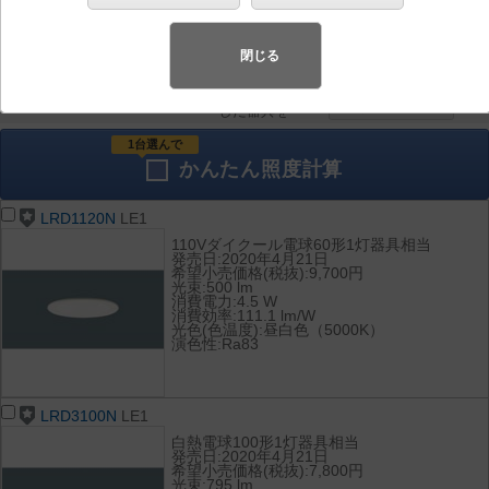
器具を比較
各種データ
して表示
ダウンロード
閉じる
全て
チェック
チェック
した器具を
1台選んで
かんたん
照度計算
LRD1120N
LE1
110Vダイクール電球60形1灯器具相当
発売日:2020年4月21日
希望小売価格(税抜):9,700円
光束:500 lm
消費電力:4.5 W
消費効率:111.1 lm/W
光色(色温度):昼白色（5000K）
演色性:Ra83
LRD3100N
LE1
白熱電球100形1灯器具相当
発売日:2020年4月21日
希望小売価格(税抜):7,800円
光束:795 lm