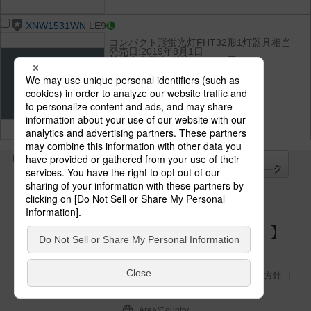
XNW1531WN
LE9
コンパクト形蛍光灯FHT32形1灯器具相当
発売日:2019年8月1日
希望小売価格(税抜):38,800円
光束:1280 lm
消費電力:12.4 W
消費効率:103.2 lm/W
光色(色温度):昼白色（5000K）
演色性:Ra85
全て
チェック
チェック
した器具を
パナソニックの電気設備 SNSアカウント
サイトのご利用にあたって
クッキーポリシー
個人情報保護方針
パナソニック ホールディングス
Area/Country