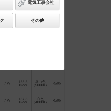
電気工事会社
2
3
4
5
＞
1
ク
その他
器具を比較
各種データ
して表示
ダウンロード
固有エネ
光色
消費電力
ルギー
演色性
（色温度）
消費効率
138.5
昼白色
7 W
Ra85
lm/W
（5000K）
138.5
昼白色
7 W
Ra85
lm/W
（5000K）
137.8
白色
7 W
Ra85
lm/W
（4000K）