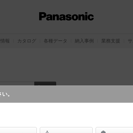
品情報
カタログ
各種データ
納入事例
業務支援
サ
ード
さい。
ログイン
ご利用
違うダウンライト（埋込穴が同じ）