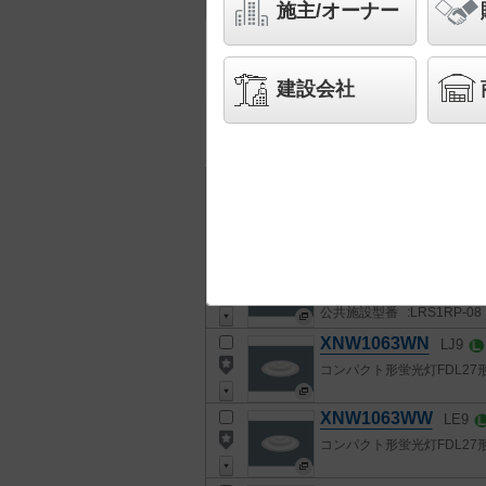
施主/オーナー
214
検索結果
件
建設会社
チェック
全て
チェック
した器具を
全ての器具を詳細表示
品番
XNW1063WN
LE9
コンパクト形蛍光灯FDL27
公共施設型番
:LRS1RP-08
XNW1063WN
LJ9
コンパクト形蛍光灯FDL27
XNW1063WW
LE9
コンパクト形蛍光灯FDL27