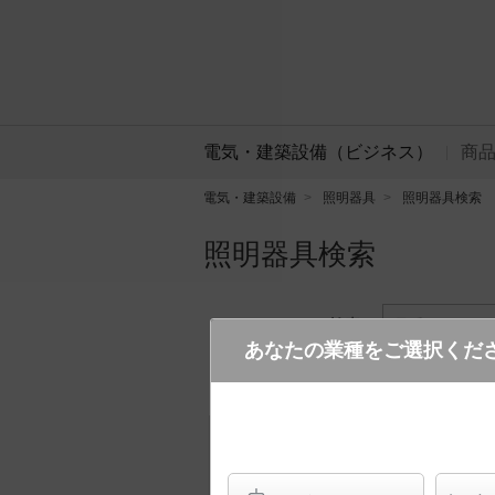
電気・建築設備（ビジネス）
商
電気・建築設備
照明器具
照明器具検索
照明器具検索
フリーワード検索
品番・キーワ
あなたの業種をご選択くだ
検索条件 :
関連商品検索 枠の仕上が