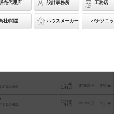
販売代理店
設計事務所
工務店
生産終了品を省く
生産終了予定品を省く
商社/問屋
ハウスメーカー
パナソニッ
1台選んで
かんたん
照度計算
希望小売価格
発売日
光束
(税抜)
2023年
33,200円
970 lm
形1灯器具相当
1月1日
2023年
37,500円
970 lm
形1灯器具相当
1月1日
2023年
33,200円
965 lm
形1灯器具相当
1月1日