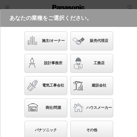
あなたの業種をご選択ください。
電気・建築設備（ビジネス）
ログイン
ご利用方法
照明器具検索
施主/オーナー
販売代理店
フリーワード
品番・キーワード
検索
設計事務所
工務店
検索条件 :
関連商品検索 埋込穴がφ75以外
電気工事会社
建設会社
条件を選び直す
ブックマーク
730
検索結果
件
1/73
◀
▶
▼
商社/問屋
ハウスメーカー
生産終了品を省く
生産終了予定品を省く
パナソニック
その他