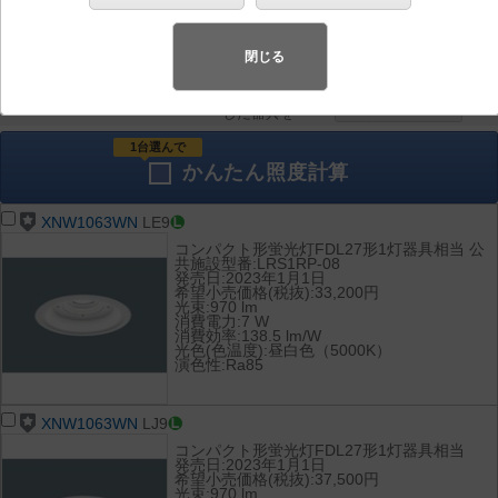
器具を比較
各種データ
して表示
ダウンロード
閉じる
全て
チェック
チェック
した器具を
1台選んで
かんたん
照度計算
XNW1063WN
LE9
コンパクト形蛍光灯FDL27形1灯器具相当 公
共施設型番:LRS1RP-08
発売日:2023年1月1日
希望小売価格(税抜):33,200円
光束:970 lm
消費電力:7 W
消費効率:138.5 lm/W
光色(色温度):昼白色（5000K）
演色性:Ra85
XNW1063WN
LJ9
コンパクト形蛍光灯FDL27形1灯器具相当
発売日:2023年1月1日
希望小売価格(税抜):37,500円
光束:970 lm