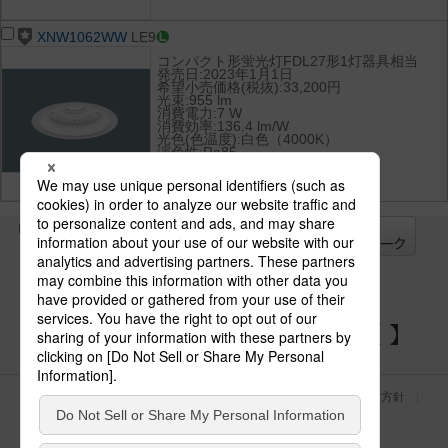
XNW1062WW
LE9
コンパクト形蛍光灯FDL27形1灯器具相当
発売日:2023年1月1日
希望小売価格(税抜):33,200円
光束:955 lm
消費電力:7 W
消費効率:136.4 lm/W
光色(色温度):白色（4000K）
演色性:Ra85
全て
チェック
チェック
した器具を
パナソニックの電気設備 SNSアカウント
サイトのご利用にあたって
クッキーポリシー
個人情報保護方針
パナソニック ホールディングス
Area/Country