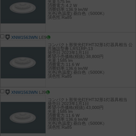
光束:575 lm
消費電力:4.2 W
消費効率:136.9 lm/W
光色(色温度):昼白色（5000K）
演色性:Ra85
XNW1563WN
LE9
コンパクト形蛍光灯FHT32形1灯器具相当 公
共施設型番:LRS1RP-13
発売日:2023年1月1日
希望小売価格(税抜):38,800円
光束:1585 lm
消費電力:11.6 W
消費効率:136.6 lm/W
光色(色温度):昼白色（5000K）
演色性:Ra85
XNW1563WN
LJ9
コンパクト形蛍光灯FHT32形1灯器具相当
発売日:2023年1月1日
希望小売価格(税抜):43,000円
光束:1585 lm
消費電力:11.6 W
消費効率:136.6 lm/W
光色(色温度):昼白色（5000K）
演色性:Ra85