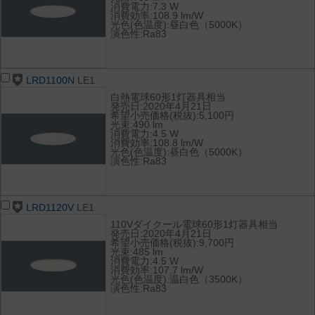
消費電力:7.3 W
消費効率:108.9 lm/W
光色(色温度):昼白色（5000K）
演色性:Ra83
LRD1100N
LE1
白熱電球60形1灯器具相当
発売日:2020年4月21日
希望小売価格(税抜):5,100円
光束:490 lm
消費電力:4.5 W
消費効率:108.8 lm/W
光色(色温度):昼白色（5000K）
演色性:Ra83
LRD1120V
LE1
110Vダイクール電球60形1灯器具相当
発売日:2020年4月21日
希望小売価格(税抜):9,700円
光束:485 lm
消費電力:4.5 W
消費効率:107.7 lm/W
光色(色温度):温白色（3500K）
演色性:Ra83