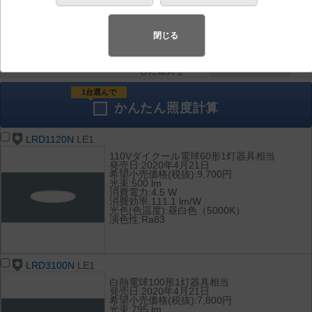
器具を比較
各種データ
して表示
ダウンロード
閉じる
全て
チェック
チェック
した器具を
1台選んで
かんたん
照度計算
LRD1120N
LE1
110Vダイクール電球60形1灯器具相当
発売日:2020年4月21日
希望小売価格(税抜):9,700円
光束:500 lm
消費電力:4.5 W
消費効率:111.1 lm/W
光色(色温度):昼白色（5000K）
演色性:Ra83
LRD3100N
LE1
白熱電球100形1灯器具相当
発売日:2020年4月21日
希望小売価格(税抜):7,800円
光束:795 lm