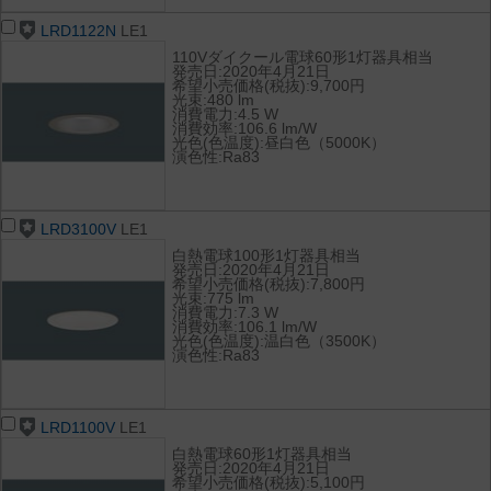
LRD1122N
LE1
110Vダイクール電球60形1灯器具相当
発売日:2020年4月21日
希望小売価格(税抜):9,700円
光束:480 lm
消費電力:4.5 W
消費効率:106.6 lm/W
光色(色温度):昼白色（5000K）
演色性:Ra83
LRD3100V
LE1
白熱電球100形1灯器具相当
発売日:2020年4月21日
希望小売価格(税抜):7,800円
光束:775 lm
消費電力:7.3 W
消費効率:106.1 lm/W
光色(色温度):温白色（3500K）
演色性:Ra83
LRD1100V
LE1
白熱電球60形1灯器具相当
発売日:2020年4月21日
希望小売価格(税抜):5,100円