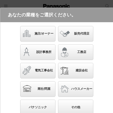
あなたの業種をご選択ください。
電気・建築設備（ビジネス）
ログイン
ご利用方法
照明器具検索
施主/オーナー
販売代理店
フリーワード
品番・キーワード
検索
設計事務所
工務店
検索条件 :
関連商品検索 浅型ダウンライト
電気工事会社
建設会社
条件を選び直す
ブックマーク
403
検索結果
件
1/41
◀
▶
▼
商社/問屋
ハウスメーカー
生産終了品を省く
生産終了予定品を省く
パナソニック
その他