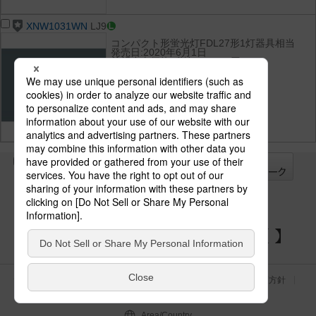
XNW1031WN
LJ9
コンパクト形蛍光灯FDL27形1灯器具相当
発売日:2020年6月1日
希望小売価格(税抜):37,500円
光束:790 lm
消費電力:7.6 W
消費効率:103.9 lm/W
光色(色温度):昼白色（5000K）
演色性:Ra85
全て
チェック
チェック
した器具を
パナソニックの電気設備 SNSアカウント
サイトのご利用にあたって
クッキーポリシー
個人情報保護方針
パナソニック ホールディングス
Area/Country