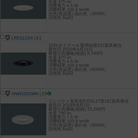
光束:475 lm
消費電力:4.5 W
消費効率:105.5 lm/W
光色(色温度):温白色（3500K）
演色性:Ra83
LRD1121N
LE1
110Vダイクール電球60形1灯器具相当
発売日:2020年4月21日
希望小売価格(税抜):9,700円
光束:470 lm
消費電力:4.5 W
消費効率:104.4 lm/W
光色(色温度):昼白色（5000K）
演色性:Ra83
XNW1031WN
LE9
コンパクト形蛍光灯FDL27形1灯器具相当
発売日:2019年8月1日
希望小売価格(税抜):33,200円
光束:790 lm
消費電力:7.6 W
消費効率:103.9 lm/W
光色(色温度):昼白色（5000K）
演色性:Ra85