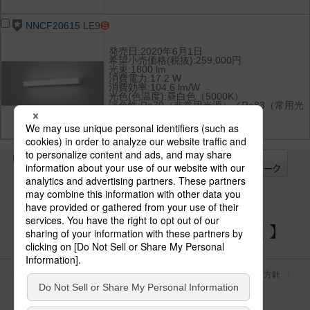
NNCF20615
LE9
発売日:2020年6月1日
希望小売価格(税抜):259,000円
光束:1800 lm
消費電力:17.2 W
消費効率:104.6 lm/W
光色(色温度):昼白色（5000K）
演色性:Ra70（非常用光源）／Ra83（常用光
源）
全て
チェック
チェック
した器具を
パナソニックの電気設備 SNSアカウント
サイトのご利用にあたって
クッキーポリシー
個人情報保護方針
パナソニック ホールディングス
Area/Country