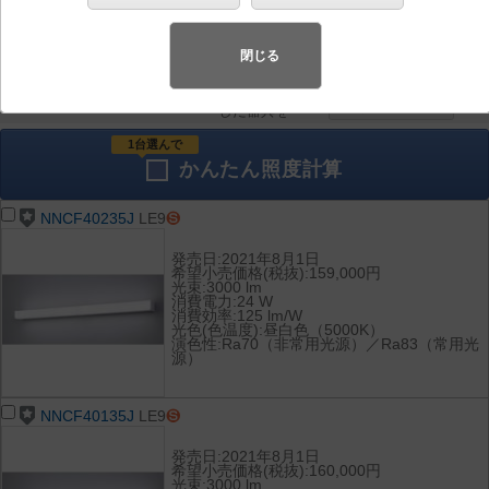
器具を比較
各種データ
して表示
ダウンロード
閉じる
全て
チェック
チェック
した器具を
1台選んで
かんたん
照度計算
NNCF40235J
LE9
発売日:2021年8月1日
希望小売価格(税抜):159,000円
光束:3000 lm
消費電力:24 W
消費効率:125 lm/W
光色(色温度):昼白色（5000K）
演色性:Ra70（非常用光源）／Ra83（常用光
源）
NNCF40135J
LE9
発売日:2021年8月1日
希望小売価格(税抜):160,000円
光束:3000 lm