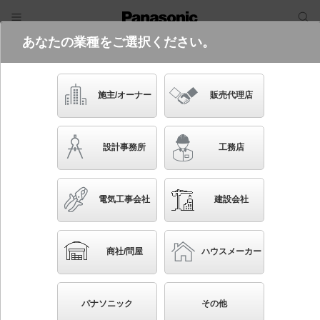
あなたの業種をご選択ください。
電気・建築設備（ビジネス）
ログイン
ご利用方法
照明器具検索
施主/オーナー
販売代理店
フリーワード
品番・キーワード
検索
設計事務所
工務店
検索条件 :
関連商品検索 センサ付直付型ベースライト
電気工事会社
建設会社
条件を選び直す
ブックマーク
32
検索結果
件
1/4
◀
▶
▼
商社/問屋
ハウスメーカー
生産終了品を省く
生産終了予定品を省く
パナソニック
その他