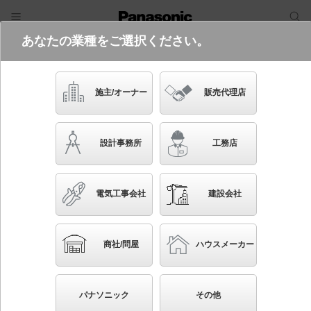
あなたの業種をご選択ください。
電気・建築設備（ビジネス）
ログイン
ご利用方法
照明器具検索
施主/オーナー
販売代理店
フリーワード
品番・キーワード
検索
設計事務所
工務店
検索条件 :
関連商品検索 壁直付型以外のベースライト
電気工事会社
建設会社
条件を選び直す
ブックマーク
327
検索結果
件
1/33
◀
▶
▼
商社/問屋
ハウスメーカー
生産終了品を省く
生産終了予定品を省く
パナソニック
その他