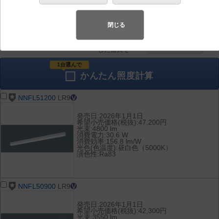
器具を比較
各種データ
して表示
ダウンロード
閉じる
全て
チェック
チェック
した器具を
1台選んで
かんたん
照度計算
NNFL51200
LR9
発売日:2026年1月1日
希望小売価格(税抜):47,200円
光束:4800 lm
消費電力:30.6 W
消費効率:156.8 lm/W
光色(色温度):昼白色（5000K）
演色性:Ra83
NNFL50900
LR9
発売日:2026年1月1日
希望小売価格(税抜):42,300円
光束:3550 lm