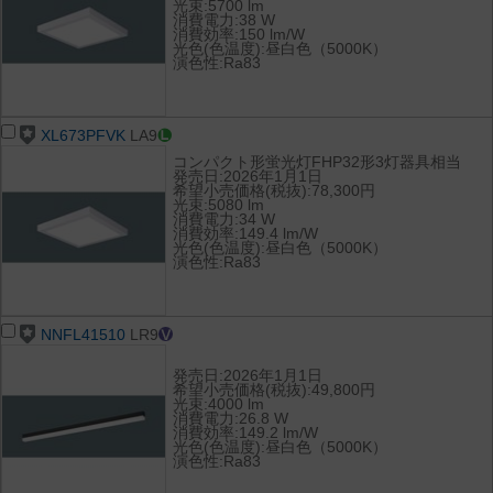
光束:5700 lm
消費電力:38 W
消費効率:150 lm/W
光色(色温度):昼白色（5000K）
演色性:Ra83
XL673PFVK
LA9
コンパクト形蛍光灯FHP32形3灯器具相当
発売日:2026年1月1日
希望小売価格(税抜):78,300円
光束:5080 lm
消費電力:34 W
消費効率:149.4 lm/W
光色(色温度):昼白色（5000K）
演色性:Ra83
NNFL41510
LR9
発売日:2026年1月1日
希望小売価格(税抜):49,800円
光束:4000 lm
消費電力:26.8 W
消費効率:149.2 lm/W
光色(色温度):昼白色（5000K）
演色性:Ra83