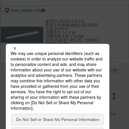
NNFL40900
LR9
発売日:2026年1月1日
希望小売価格(税抜):40,000円
光束:2470 lm
消費電力:16.6 W
消費効率:148.7 lm/W
光色(色温度):昼白色（5000K）
演色性:Ra83
全て
チェック
チェック
した器具を
パナソニックの電気設備 SNSアカウント
サイトのご利用にあたって
クッキーポリシー
個人情報保護方針
パナソニック ホールディングス
Area/Country