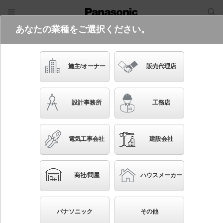
あなたの業種をご選択ください。
電気・建築設備（ビジネス）
ログイン
ご利用方法
照明器具検索
施主/オーナー
販売代理店
フリーワード
品番・キーワード
検索
設計事務所
工務店
検索条件 :
関連商品検索 ～10畳以外のシーリング
電気工事会社
建設会社
条件を選び直す
ブックマーク
568
検索結果
件
1/57
◀
▶
▼
商社/問屋
ハウスメーカー
生産終了品を省く
生産終了予定品を省く
パナソニック
その他