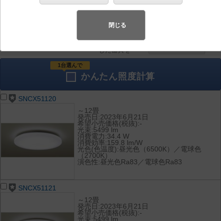
器具を比較
各種データ
して表示
ダウンロード
閉じる
全て
チェック
チェック
した器具を
1台選んで
かんたん
照度計算
SNCX51120
～12畳
発売日:2023年6月21日
希望小売価格(税抜):-
光束:5499 lm
消費電力:34.4 W
消費効率:159.8 lm/W
光色(色温度):昼光色（6500K）／電球色
（2700K）
演色性:昼光色Ra83／電球色Ra83
SNCX51121
～12畳
発売日:2023年6月21日
希望小売価格(税抜):-
光束:5499 lm