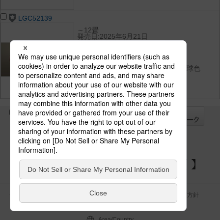
LGC52139
～12畳
発売日:2025年6月21日
希望小売価格(税抜):106,000円
光束:5499 lm
消費電力:37 W
消費効率:148.6 lm/W
光色(色温度):昼光色（6500K）／電球色
（2700K）
演色性:昼光色Ra83／電球色Ra83
全て
チェック
チェック
した器具を
パナソニックの電気設備 SNSアカウント
サイトのご利用にあたって
クッキーポリシー
個人情報保護方針
パナソニック ホールディングス
Area/Country