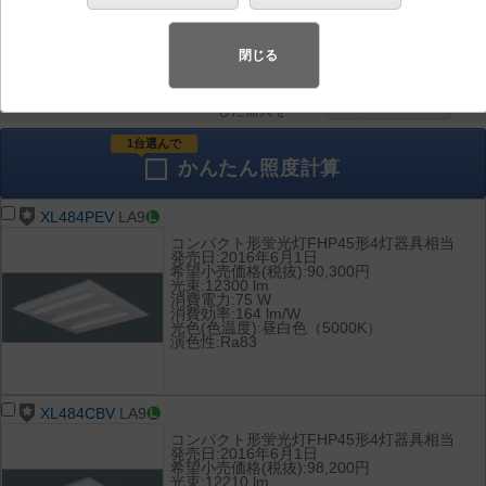
器具を比較
各種データ
して表示
ダウンロード
閉じる
全て
チェック
チェック
した器具を
1台選んで
かんたん
照度計算
XL484PEV
LA9
コンパクト形蛍光灯FHP45形4灯器具相当
発売日:2016年6月1日
希望小売価格(税抜):90,300円
光束:12300 lm
消費電力:75 W
消費効率:164 lm/W
光色(色温度):昼白色（5000K）
演色性:Ra83
XL484CBV
LA9
コンパクト形蛍光灯FHP45形4灯器具相当
発売日:2016年6月1日
希望小売価格(税抜):98,200円
光束:12210 lm