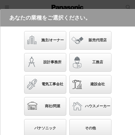
あなたの業種をご選択ください。
電気・建築設備（ビジネス）
ログイン
ご利用方法
照明器具検索
施主/オーナー
販売代理店
フリーワード
品番・キーワード
検索
設計事務所
工務店
検索条件 :
関連商品検索 埋込穴が□450以外
電気工事会社
建設会社
条件を選び直す
ブックマーク
1218
検索結果
件
1/122
◀
▶
▼
商社/問屋
ハウスメーカー
生産終了品を省く
生産終了予定品を省く
パナソニック
その他