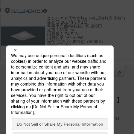
XLX111VEN
RZ9
コンパクト形蛍光灯FHP45形4灯器具相当
発売日:2017年7月1日
希望小売価格(税抜):85,200円
光束:12000 lm
消費電力:74.5 W
消費効率:161 lm/W
光色(色温度):昼白色（5000K）
演色性:Ra83
全て
チェック
チェック
した器具を
パナソニックの電気設備 SNSアカウント
サイトのご利用にあたって
クッキーポリシー
個人情報保護方針
パナソニック ホールディングス
Area/Country