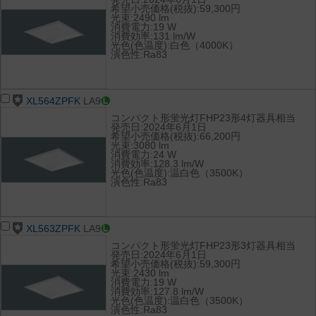
希望小売価格(税抜):59,300円
光束:2490 lm
消費電力:19 W
消費効率:131 lm/W
光色(色温度):白色（4000K）
演色性:Ra83
XL564ZPFK
LA9
コンパクト形蛍光灯FHP23形4灯器具相当
発売日:2024年6月1日
希望小売価格(税抜):66,200円
光束:3080 lm
消費電力:24 W
消費効率:128.3 lm/W
光色(色温度):温白色（3500K）
演色性:Ra83
XL563ZPFK
LA9
コンパクト形蛍光灯FHP23形3灯器具相当
発売日:2024年6月1日
希望小売価格(税抜):59,300円
光束:2430 lm
消費電力:19 W
消費効率:127.8 lm/W
光色(色温度):温白色（3500K）
演色性:Ra83