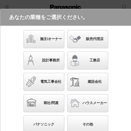
あなたの業種をご選択ください。
電気・建築設備（ビジネス）
ログイン
ご利用方法
照明器具検索
施主/オーナー
販売代理店
フリーワード
品番・キーワード
検索
設計事務所
工務店
検索条件 :
関連商品検索 パネル付埋込型ベースライト（同サイ
ズ）
電気工事会社
建設会社
ブックマーク
条件を選び直す
商社/問屋
ハウスメーカー
52
検索結果
件
1/6
◀
▶
▼
生産終了品を省く
生産終了予定品を省く
パナソニック
その他