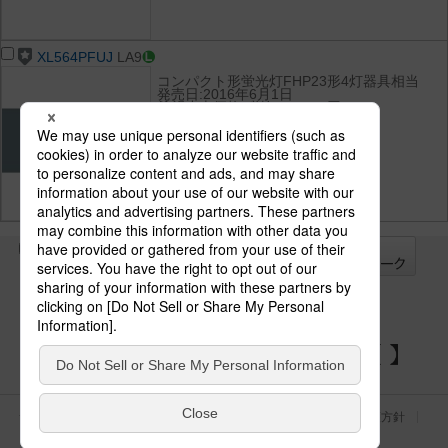
XL564PFUJ
LA9
コンパクト形蛍光灯FHP23形4灯器具相当
発売日:2016年6月1日
希望小売価格(税抜):61,100円
光束:3000 lm
消費電力:24 W
消費効率:125 lm/W
光色(色温度):白色（4000K）
演色性:Ra83
全て
チェック
チェック
した器具を
パナソニックの電気設備 SNSアカウント
サイトのご利用にあたって
クッキーポリシー
個人情報保護方針
パナソニック ホールディングス