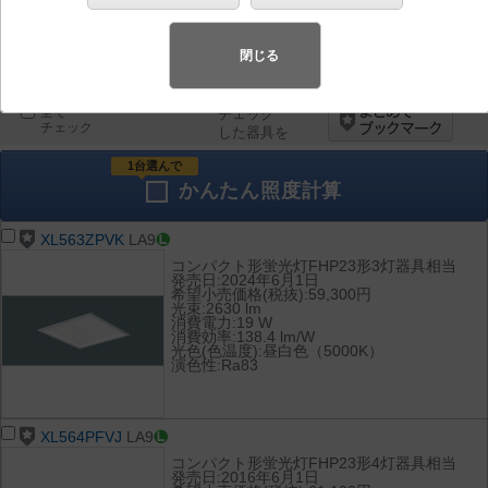
器具を比較
各種データ
閉じる
して表示
ダウンロード
全て
チェック
チェック
した器具を
1台選んで
かんたん
照度計算
XL563ZPVK
LA9
コンパクト形蛍光灯FHP23形3灯器具相当
発売日:2024年6月1日
希望小売価格(税抜):59,300円
光束:2630 lm
消費電力:19 W
消費効率:138.4 lm/W
光色(色温度):昼白色（5000K）
演色性:Ra83
XL564PFVJ
LA9
コンパクト形蛍光灯FHP23形4灯器具相当
発売日:2016年6月1日