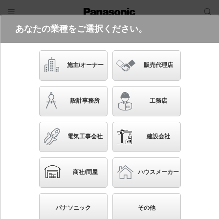
あなたの業種をご選択ください。
電気・建築設備（ビジネス）
ログイン
ご利用方法
照明器具検索
施主/オーナー
販売代理店
フリーワード
品番・キーワード
検索
設計事務所
工務店
検索条件 :
関連商品検索 LED（電球色）以外を使用
電気工事会社
建設会社
条件を選び直す
ブックマーク
5987
検索結果
件
1/599
◀
▶
▼
商社/問屋
ハウスメーカー
生産終了品を省く
生産終了予定品を省く
パナソニック
その他