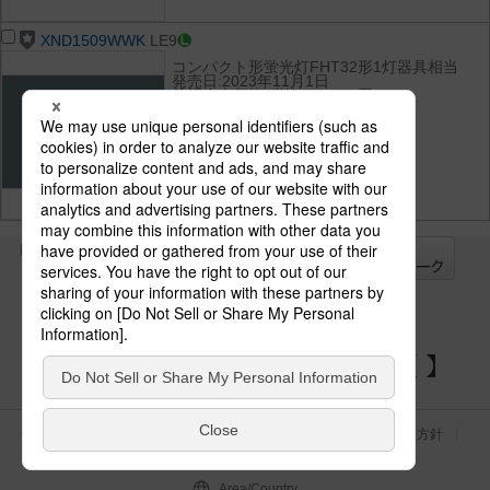
XND1509WWK
LE9
コンパクト形蛍光灯FHT32形1灯器具相当
発売日:2023年11月1日
希望小売価格(税抜):29,200円
光束:1700 lm
消費電力:11.6 W
消費効率:146.5 lm/W
光色(色温度):白色（4000K）
演色性:Ra85
全て
チェック
チェック
した器具を
パナソニックの電気設備 SNSアカウント
サイトのご利用にあたって
クッキーポリシー
個人情報保護方針
パナソニック ホールディングス
Area/Country