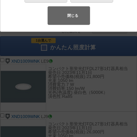
器具を比較
各種データ
して表示
ダウンロード
閉じる
全て
チェック
チェック
した器具を
1台選んで
かんたん
照度計算
XND1009WNK
LE9
コンパクト形蛍光灯FDL27形1灯器具相当
発売日:2023年11月1日
希望小売価格(税抜):21,800円
光束:1050 lm
消費電力:7 W
消費効率:150 lm/W
光色(色温度):昼白色（5000K）
演色性:Ra85
XND1009WNK
LJ9
コンパクト形蛍光灯FDL27形1灯器具相当
発売日:2023年11月1日
希望小売価格(税抜):26,000円
光束:1050 lm