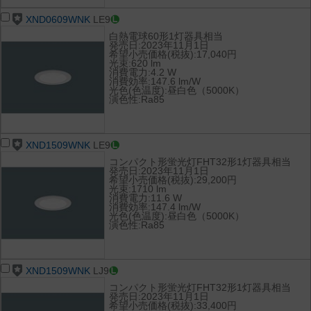
XND0609WNK
LE9
白熱電球60形1灯器具相当
発売日:2023年11月1日
希望小売価格(税抜):17,040円
光束:620 lm
消費電力:4.2 W
消費効率:147.6 lm/W
光色(色温度):昼白色（5000K）
演色性:Ra85
XND1509WNK
LE9
コンパクト形蛍光灯FHT32形1灯器具相当
発売日:2023年11月1日
希望小売価格(税抜):29,200円
光束:1710 lm
消費電力:11.6 W
消費効率:147.4 lm/W
光色(色温度):昼白色（5000K）
演色性:Ra85
XND1509WNK
LJ9
コンパクト形蛍光灯FHT32形1灯器具相当
発売日:2023年11月1日
希望小売価格(税抜):33,400円