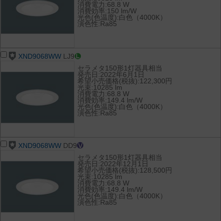
消費電力:68.8 W
消費効率:150 lm/W
光色(色温度):白色（4000K）
演色性:Ra85
XND9068WW
LJ9
セラメタ150形1灯器具相当
発売日:2022年6月1日
希望小売価格(税抜):122,300円
光束:10285 lm
消費電力:68.8 W
消費効率:149.4 lm/W
光色(色温度):白色（4000K）
演色性:Ra85
XND9068WW
DD9
セラメタ150形1灯器具相当
発売日:2022年12月1日
希望小売価格(税抜):128,500円
光束:10285 lm
消費電力:68.8 W
消費効率:149.4 lm/W
光色(色温度):白色（4000K）
演色性:Ra85