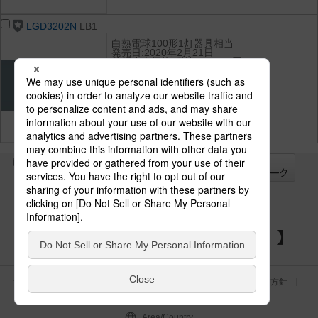
LGD3202N
LB1
白熱電球100形1灯器具相当
発売日:2020年2月21日
希望小売価格(税抜):16,300円
光束:790 lm
消費電力:8.2 W
消費効率:96.3 lm/W
光色(色温度):昼白色（5000K）
演色性:Ra83
全て
チェック
チェック
した器具を
パナソニックの電気設備 SNSアカウント
サイトのご利用にあたって
クッキーポリシー
個人情報保護方針
パナソニック ホールディングス
Area/Country