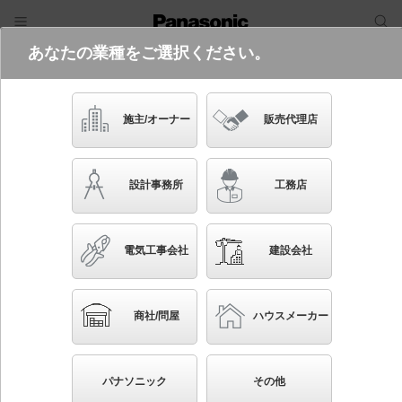
あなたの業種をご選択ください。
電気・建築設備（ビジネス）
ログイン
ご利用方法
照明器具検索
施主/オーナー
販売代理店
フリーワード
品番・キーワード
検索
設計事務所
工務店
検索条件 :
関連商品検索 浅型ダウンライト
電気工事会社
建設会社
条件を選び直す
ブックマーク
35
検索結果
件
1/4
◀
▶
▼
商社/問屋
ハウスメーカー
生産終了品を省く
生産終了予定品を省く
パナソニック
その他