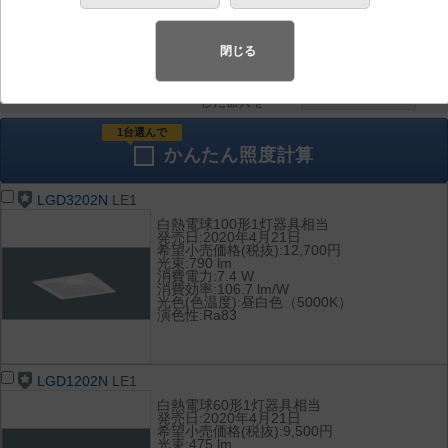
器具を比較
各種データ
して表示
ダウンロード
閉じる
全て
チェック
チェック
した器具を
1台選んで
かんたん
照度計算
LGD3202N
LE1
白熱電球100形1灯器具相当
発売日:2020年4月21日
希望小売価格(税抜):12,700円
光束:790 lm
消費電力:7.4 W
消費効率:106.7 lm/W
光色(色温度):昼白色（5000K）
演色性:Ra83
LGD1202N
LE1
白熱電球60形1灯器具相当
発売日:2020年4月21日
希望小売価格(税抜):9,500円
光束:475 lm