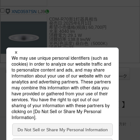
XND3597SN
LJ9
CDM-R70形1灯器具相当
発売日:2025年6月1日
希望小売価格(税抜):60,700円
光束:4040 lm
消費電力:29.1 W
消費効率:138.8 lm/W
光色(色温度):昼白色（5000K）
演色性:Ra85
全て
チェック
チェック
した器具を
パナソニックの電気設備 SNSアカウント
サイトのご利用にあたって
クッキーポリシー
個人情報保護方針
パナソニック ホールディングス
Area/Country