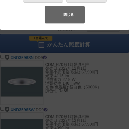
器具を比較
各種データ
して表示
ダウンロード
閉じる
全て
チェック
チェック
した器具を
1台選んで
かんたん
照度計算
XND3596SN
DD9
CDM-R70形1灯器具相当
発売日:2022年12月1日
希望小売価格(税抜):67,900円
光束:4115 lm
消費電力:27.8 W
消費効率:148 lm/W
光色(色温度):昼白色（5000K）
演色性:Ra85
XND3596SW
DD9
CDM-R70形1灯器具相当
発売日:2022年12月1日
希望小売価格(税抜):67,900円
光束:4090 lm