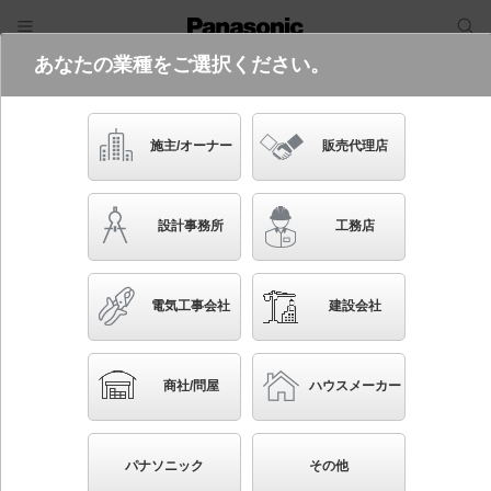
あなたの業種をご選択ください。
電気・建築設備（ビジネス）
ログイン
ご利用方法
照明器具検索
施主/オーナー
販売代理店
フリーワード
品番・キーワード
検索
設計事務所
工務店
検索条件 :
関連商品検索 浅型ダウンライト
電気工事会社
建設会社
条件を選び直す
ブックマーク
32
検索結果
件
1/4
◀
▶
▼
商社/問屋
ハウスメーカー
生産終了品を省く
生産終了予定品を省く
パナソニック
その他