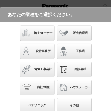
あなたの業種をご選択ください。
電気・建築設備（ビジネス）
ログイン
ご利用方法
照明器具検索
施主/オーナー
販売代理店
フリーワード
品番・キーワード
検索
設計事務所
工務店
検索条件 :
関連商品検索 LED（昼白色）以外を使用
電気工事会社
建設会社
条件を選び直す
ブックマーク
45
検索結果
件
1/5
◀
▶
▼
商社/問屋
ハウスメーカー
生産終了品を省く
生産終了予定品を省く
パナソニック
その他