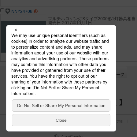
NNY24708
マルチハロゲン灯Sタイプ2000形1灯器具相当
発売日:2017年10月1日
希望小売価格(税抜):-
光束:147000 lm
消費電力:1260 W
消費効率:116.6 lm/W
光色(色温度):-
演色性:Ra80
全て
チェック
チェック
した器具を
パナソニックの電気設備 SNSアカウント
サイトのご利用にあたって
クッキーポリシー
個人情報保護方針
パナソニック ホールディングス
Area/Country