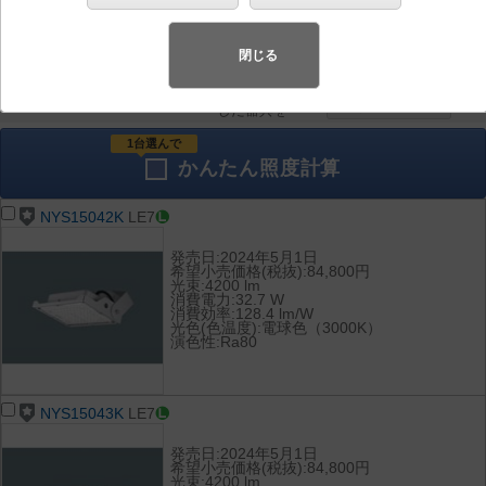
器具を比較
各種データ
して表示
ダウンロード
閉じる
全て
チェック
チェック
した器具を
1台選んで
かんたん
照度計算
NYS15042K
LE7
発売日:2024年5月1日
希望小売価格(税抜):84,800円
光束:4200 lm
消費電力:32.7 W
消費効率:128.4 lm/W
光色(色温度):電球色（3000K）
演色性:Ra80
NYS15043K
LE7
発売日:2024年5月1日
希望小売価格(税抜):84,800円
光束:4200 lm