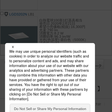
LGD3202N
LB1
白熱電球100形1灯器具相当
発売日:2020年2月21日
希望小売価格(税抜):16,300円
光束:790 lm
消費電力:8.2 W
消費効率:96.3 lm/W
光色(色温度):昼白色（5000K）
演色性:Ra83
全て
チェック
チェック
した器具を
パナソニックの電気設備 SNSアカウント
サイトのご利用にあたって
クッキーポリシー
個人情報保護方針
パナソニック ホールディングス