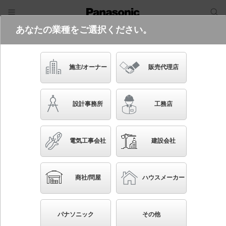
あなたの業種をご選択ください。
電気・建築設備（ビジネス）
ログイン
ご利用方法
照明器具検索
施主/オーナー
販売代理店
フリーワード
品番・キーワード
検索
設計事務所
工務店
検索条件 :
関連商品検索 高気密SB形ダウンライト（埋込穴が同
じ）
電気工事会社
建設会社
ブックマーク
条件を選び直す
商社/問屋
ハウスメーカー
35
検索結果
件
1/4
◀
▶
▼
生産終了品を省く
生産終了予定品を省く
パナソニック
その他