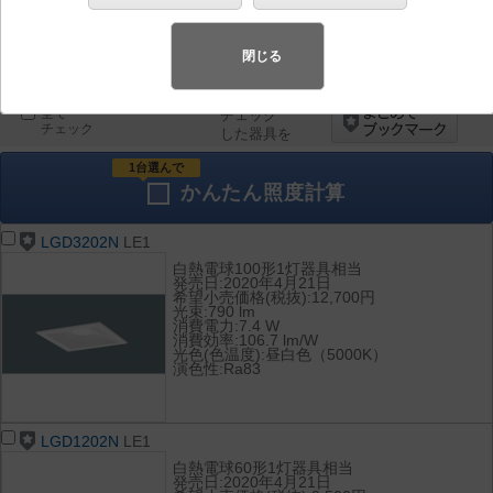
器具を比較
各種データ
閉じる
して表示
ダウンロード
全て
チェック
チェック
した器具を
1台選んで
かんたん
照度計算
LGD3202N
LE1
白熱電球100形1灯器具相当
発売日:2020年4月21日
希望小売価格(税抜):12,700円
光束:790 lm
消費電力:7.4 W
消費効率:106.7 lm/W
光色(色温度):昼白色（5000K）
演色性:Ra83
LGD1202N
LE1
白熱電球60形1灯器具相当
発売日:2020年4月21日