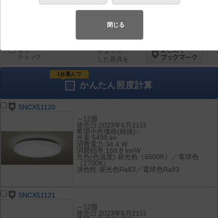
器具を比較
各種データ
閉じる
して表示
ダウンロード
全て
チェック
チェック
した器具を
1台選んで
かんたん
照度計算
SNCX51120
～12畳
発売日:2023年6月21日
希望小売価格(税抜):-
光束:5499 lm
消費電力:34.4 W
消費効率:159.8 lm/W
光色(色温度):昼光色（6500K）／電球色
（2700K）
演色性:昼光色Ra83／電球色Ra83
SNCX51121
～12畳
発売日:2023年6月21日