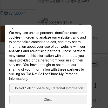
演色性:昼光色Ra83／電球色Ra83
LGC55830
～12畳
発売日:2023年4月21日
希望小売価格(税抜):91,000円
光束:5050 lm
消費電力:37 W
消費効率:136.4 lm/W
光色(色温度):昼光色（6500K）／電球色
（2700K）
演色性:昼光色Ra83／電球色Ra83
全て
チェック
チェック
した器具を
パナソニックの電気設備 SNSアカウント
サイトのご利用にあたって
クッキーポリシー
個人情報保護方針
パナソニック ホールディングス