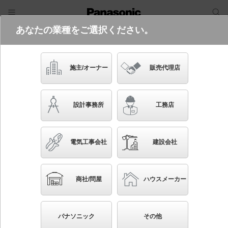
あなたの業種をご選択ください。
電気・建築設備（ビジネス）
ログイン
ご利用方法
照明器具検索
施主/オーナー
販売代理店
フリーワード
品番・キーワード
検索
設計事務所
工務店
検索条件 :
関連商品検索 Casual
Stylish Modern以外のデザイン
（畳数がおなじ）
電気工事会社
建設会社
ブックマーク
条件を選び直す
商社/問屋
ハウスメーカー
59
検索結果
件
1/6
◀
▶
▼
生産終了品を省く
生産終了予定品を省く
パナソニック
その他