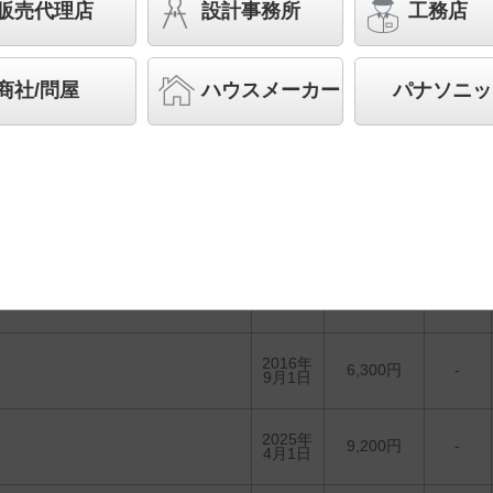
販売代理店
設計事務所
工務店
生産終了品を省く
生産終了予定品を省く
商社/問屋
ハウスメーカー
パナソニッ
1台選んで
かんたん
照度計算
希望小売価格
発売日
光束
(税抜)
2015年
5,300円
-
10月1日
2016年
6,300円
-
9月1日
2025年
9,200円
-
4月1日