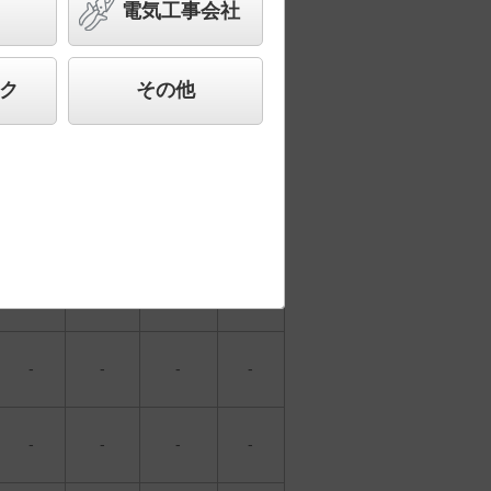
電気工事会社
2
3
＞
1
ク
その他
器具を比較
各種データ
して表示
ダウンロード
固有エネ
光色
消費電力
ルギー
演色性
（色温度）
消費効率
-
-
-
-
-
-
-
-
-
-
-
-