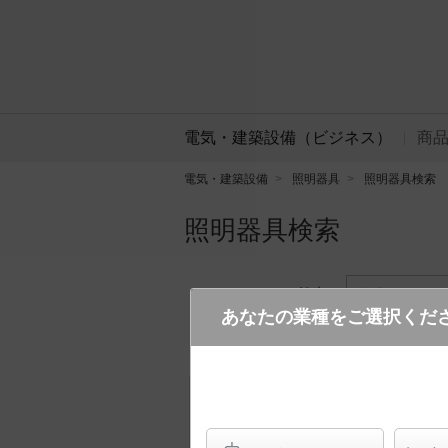
電気・建築設備（ビジネス）
商
電気・建築設備
照明器具
照明器具検索
照明器具検索
フリーワード検索
品番・キーワ
あなたの業種をご選択くだ
検索条件 :
関連商品検索 SmartAr