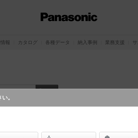
品情報
カタログ
各種データ
納入事例
業務支援
サ
ード
さい。
ログイン
ご利用
chi（スマートアーキ）シリーズの光学部品