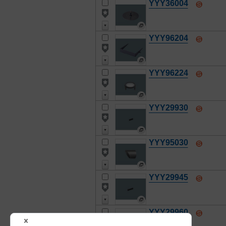
YYY36004
YYY96204
YYY96224
YYY29930
YYY95030
YYY29945
YYY29960