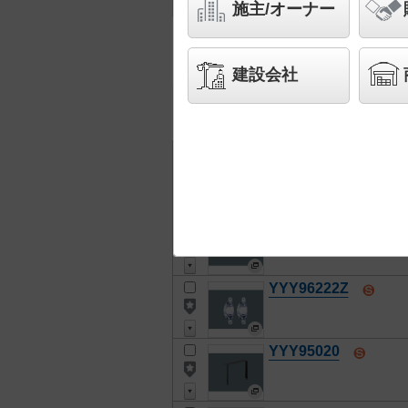
施主/オーナー
26
検索結果
件
建設会社
チェック
全て
チェック
した器具を
全ての器具を詳細表示
品番
YYY96228
YYY96222Z
YYY95020