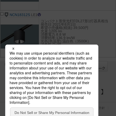
NCN18312S
LE1
コンパクト形蛍光灯FDL27形1灯器具相当
発売日:2021年8月1日
希望小売価格(税抜):39,500円
光束:1205 lm
消費電力:8.8 W
消費効率:136.9 lm/W
光色(色温度):温白色（3500K）
演色性:Ra85
全て
チェック
チェック
した器具を
パナソニックの電気設備 SNSアカウント
サイトのご利用にあたって
クッキーポリシー
個人情報保護方針
パナソニック ホールディングス