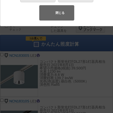
器具を比較
各種データ
閉じる
して表示
ダウンロード
全て
チェック
チェック
した器具を
1台選んで
かんたん
照度計算
NCN18300S
LE1
コンパクト形蛍光灯FDL27形1灯器具相当
発売日:2021年8月1日
希望小売価格(税抜):39,500円
光束:1230 lm
消費電力:8.8 W
消費効率:139.7 lm/W
光色(色温度):昼白色（5000K）
演色性:Ra85
NCN18310S
LE1
コンパクト形蛍光灯FDL27形1灯器具相当
発売日:2021年8月1日