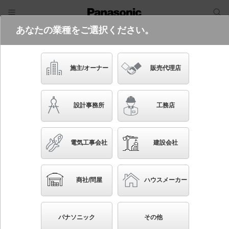
あなたの業種をご選択ください。
電気・建築設備（ビジネス）
ログイン
ご利用方法
照明器具検索
施主/オーナー
販売代理店
フリーワード
品番・キーワード
検索
設計事務所
工務店
検索条件 :
関連商品検索 Natural以外のデザイン（畳数がおな
じ）
電気工事会社
建設会社
ブックマーク
条件を選び直す
商社/問屋
ハウスメーカー
275
検索結果
件
1/28
◀
▶
▼
生産終了品を省く
生産終了予定品を省く
パナソニック
その他