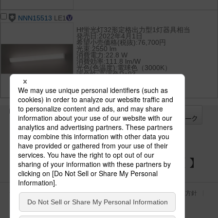
NNN15513
LE1
Hf蛍光灯32形定格出力型1灯器具相当
発売日:2022年4月1日
希望小売価格(税抜):76,700円
光束:2550 lm
消費電力:22.8 W
消費効率:111.8 lm/W
光色(色温度):電球色（3000K）
演色性:高演色Ra93
全て
チェック
チェック
した器具を
パナソニックの電気設備 SNSアカウント
サイトのご利用にあたって
クッキーポリシー
個人情報保護方針
パナソニック ホールディングス
Area/Country