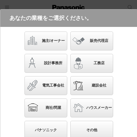
あなたの業種をご選択ください。
電気・建築設備（ビジネス）
ログイン
ご利用方法
照明器具検索
施主/オーナー
販売代理店
フリーワード
品番・キーワード
検索
設計事務所
工務店
検索条件 :
関連商品検索 LED（昼白色）以外を使用
電気工事会社
建設会社
条件を選び直す
ブックマーク
467
検索結果
件
1/47
◀
▶
▼
商社/問屋
ハウスメーカー
生産終了品を省く
生産終了予定品を省く
パナソニック
その他