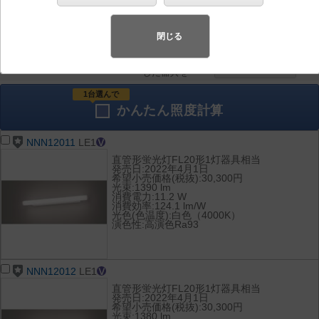
器具を比較
各種データ
して表示
ダウンロード
閉じる
全て
チェック
チェック
した器具を
1台選んで
かんたん
照度計算
NNN12011
LE1
直管形蛍光灯FL20形1灯器具相当
発売日:2022年4月1日
希望小売価格(税抜):30,300円
光束:1390 lm
消費電力:11.2 W
消費効率:124.1 lm/W
光色(色温度):白色（4000K）
演色性:高演色Ra93
NNN12012
LE1
直管形蛍光灯FL20形1灯器具相当
発売日:2022年4月1日
希望小売価格(税抜):30,300円
光束:1380 lm