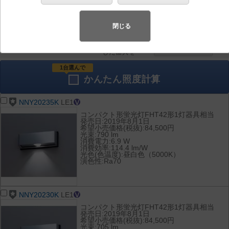
器具を比較
各種データ
して表示
ダウンロード
閉じる
全て
チェック
チェック
した器具を
1台選んで
かんたん
照度計算
NNY20235K
LE1
コンパクト形蛍光灯FHT42形1灯器具相当
発売日:2019年8月1日
希望小売価格(税抜):84,500円
光束:790 lm
消費電力:6.9 W
消費効率:114.4 lm/W
光色(色温度):昼白色（5000K）
演色性:Ra70
NNY20230K
LE1
コンパクト形蛍光灯FHT42形1灯器具相当
発売日:2019年8月1日
希望小売価格(税抜):84,500円
光束:705 lm