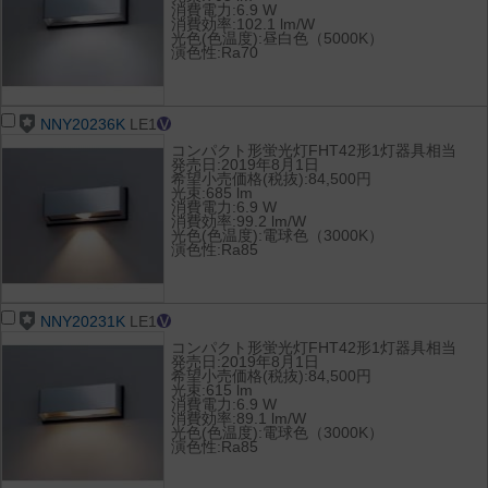
消費電力:6.9 W
消費効率:102.1 lm/W
光色(色温度):昼白色（5000K）
演色性:Ra70
NNY20236K
LE1
コンパクト形蛍光灯FHT42形1灯器具相当
発売日:2019年8月1日
希望小売価格(税抜):84,500円
光束:685 lm
消費電力:6.9 W
消費効率:99.2 lm/W
光色(色温度):電球色（3000K）
演色性:Ra85
NNY20231K
LE1
コンパクト形蛍光灯FHT42形1灯器具相当
発売日:2019年8月1日
希望小売価格(税抜):84,500円
光束:615 lm
消費電力:6.9 W
消費効率:89.1 lm/W
光色(色温度):電球色（3000K）
演色性:Ra85