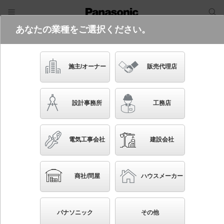
あなたの業種をご選択ください。
電気・建築設備（ビジネス）
ログイン
ご利用方法
照明器具検索
施主/オーナー
販売代理店
フリーワード
品番・キーワード
検索
設計事務所
工務店
検索条件 :
関連商品検索 仕上が違うブラケット
電気工事会社
建設会社
条件を選び直す
ブックマーク
8
検索結果
件
1/1
◀
▶
▼
商社/問屋
ハウスメーカー
生産終了品を省く
生産終了予定品を省く
パナソニック
その他