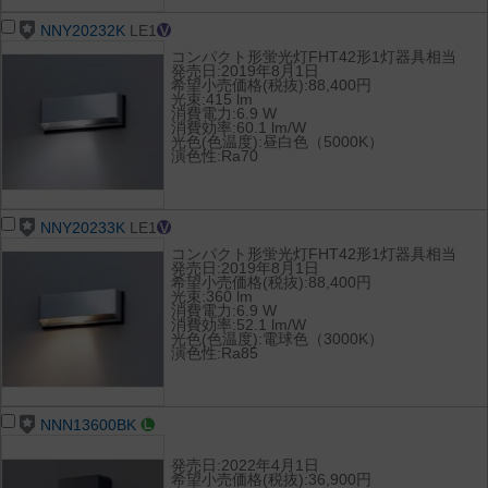
NNY20232K
LE1
コンパクト形蛍光灯FHT42形1灯器具相当
発売日:2019年8月1日
希望小売価格(税抜):88,400円
光束:415 lm
消費電力:6.9 W
消費効率:60.1 lm/W
光色(色温度):昼白色（5000K）
演色性:Ra70
NNY20233K
LE1
コンパクト形蛍光灯FHT42形1灯器具相当
発売日:2019年8月1日
希望小売価格(税抜):88,400円
光束:360 lm
消費電力:6.9 W
消費効率:52.1 lm/W
光色(色温度):電球色（3000K）
演色性:Ra85
NNN13600BK
発売日:2022年4月1日
希望小売価格(税抜):36,900円