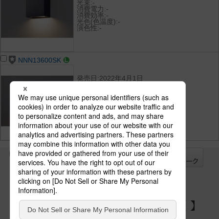
光束:-
消費電力:-
消費効率:-
光色(色温度):-
演色性:-
NNN13600SK
発売日:2022年4月1日
希望小売価格(税抜):36,900円
光束:-
消費電力:-
消費効率:-
光色(色温度):-
演色性:-
全て
チェック
チェック
した器具を
パナソニックの電気設備 SNSアカウント