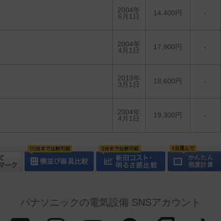
2004年
14,400円
-
6月1日
2004年
17,900円
-
4月1日
2013年
18,600円
-
3月1日
2004年
19,300円
-
4月1日
1台選んで
かんたん
照度計算
パナソニックの電気設備 SNSアカウント