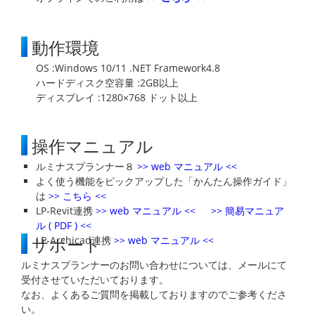
動作環境
OS
Windows 10/11 .NET Framework4.8
ハードディスク空容量
2GB以上
ディスプレイ
1280×768 ドット以上
操作マニュアル
ルミナスプランナー８
>> web マニュアル <<
よく使う機能をピックアップした「かんたん操作ガイド」
は
>> こちら <<
LP‐Revit連携
>> web マニュアル <<
>> 簡易マニュア
ル ( PDF ) <<
サポート
LP‐Archicad連携
>> web マニュアル <<
ルミナスプランナーのお問い合わせについては、メールにて
受付させていただいております。
なお、よくあるご質問を掲載しておりますのでご参考くださ
い。