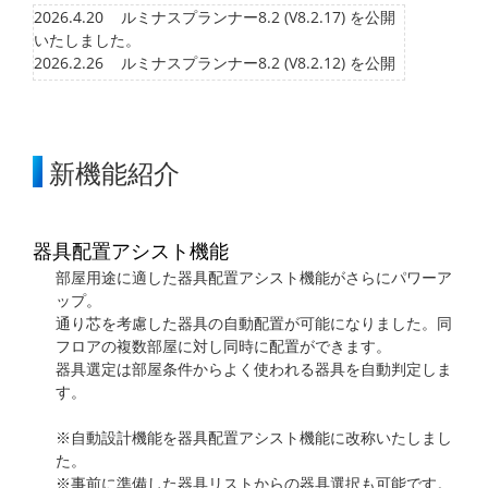
2026.4.20
ルミナスプランナー8.2 (V8.2.17) を公開
いたしました。
2026.2.26
ルミナスプランナー8.2 (V8.2.12) を公開
いたしました。
2025.9.30
ルミナスプランナー8.2 (V8.2.5) を公開い
たしました。
2025.7.29
ルミナスプランナー8.2 (V8.2.2) を公開い
新機能紹介
たしました。
2025.3.27
ルミナスプランナー8.1 (V8.1.15) を公開
いたしました。
2025.3.18
ルミナスプランナー8.1 (V8.1.14) を公開
器具配置アシスト機能
いたしました。
部屋用途に適した器具配置アシスト機能がさらにパワーア
2025.3.4
ルミナスプランナー8.1 (V8.1.13) を公開
ップ。
いたしました。
通り芯を考慮した器具の自動配置が可能になりました。同
2025.1.14
ルミナスプランナー8.1 (V8.1.11) を公開
フロアの複数部屋に対し同時に配置ができます。
いたしました。
器具選定は部屋条件からよく使われる器具を自動判定しま
2024.12.17
ルミナスプランナー8.1 (V8.1.10) を公開
す。
いたしました。
2024.10.31
ルミナスプランナー8.1 (V8.1.9) を公開い
※自動設計機能を器具配置アシスト機能に改称いたしまし
たしました。
た。
2024.7.23
ルミナスプランナー8.0 (V8.0.29) を公開
※事前に準備した器具リストからの器具選択も可能です。