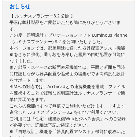
おしらせ
【 ルミナスプランナー8.2 公開 】
平素は弊社製品をご愛顧いただき誠にありがとうございま
す。
この度、照明設計アプリケーションソフト Luminous Planne
r (ルミナスプランナー) 8.2 を公開いたしました。
本バージョンでは、部屋用途に適した器具配置アシスト機能
※をさらに強化、通り芯を考慮した器具の自動配置が可能に
なりました。
また部屋・スペースの断面表示機能では、平面と断面を同時
に確認しながら器具配置や遮光面の編集ができ高精度な設計
をサポートします。
BIMへの対応では、Archicadとの連携機能を搭載、ファイル
を連携することで複雑な照明設計はルミナスプランナーで簡
単に実現できます。
これらの機能はすべて無償でご利用いただけます。ますます
進化した ルミナスプランナー8.2 をぜひご利用ください。
ご利用には「住宅・建築設備Webビジネス会員」へのご登録
が必要です。詳細は下記ご確認ください。
※「自動設計」機能を「器具配置アシスト」機能に改称いた