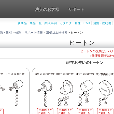
法人のお客様
サポート
新商品
商品一覧
納入事例
カタログ
画像
CAD
図面・説明書
備・建材
>
修理・サポート情報
>
浴槽ゴム栓検索
> ヒートン
ヒートン
ヒートンの交換は、パナ
（修理技術者以外