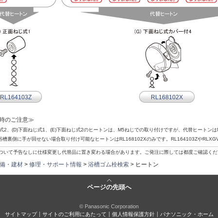
RL164103Z
RL168102X
時のご注意≫
ねじ式2、(D)下面ねじ式1、(E)下面ねじ式2のヒートンは、M5ねじでの取り付けですが、代替ヒート
浴槽裏側に手が回せない場合取り付け可能なヒートンはRL168102Xのみです。RL164103ZやRLXG
いて予告なしに仕様変更し代替品に置き変わる場合があります。ご発注に際しては都度ご確認くだ
備・建材
>
修理・サポート情報
>
浴槽ゴム栓検索
> ヒートン
ページの先頭へ
© Panasonic Corporation
サイトマップ
サイトのご利用にあたって
個人情報保護方針
パナソニック・ホーム