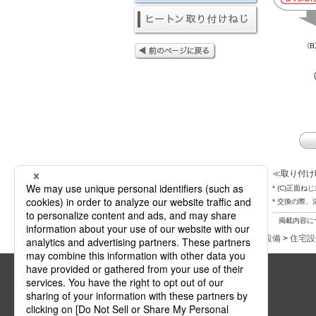
≪取り付け
* (C)正面
* 交換の際、
掲載内容につ
法人向けトップ
>
電気・建築設備
>
住宅設
印刷