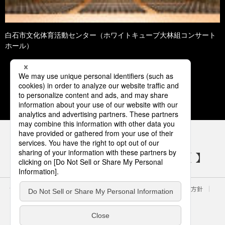
白石市文化体育活動センター（ホワイトキューブ大林組コンサート
ホール）
1
2
3
4
5
パナソニックの電気設備 SNSアカウント
サイトのご利用にあたって
クッキーポリシー
個人情報保護方針
パナソニック ホールディングス
Area/Country