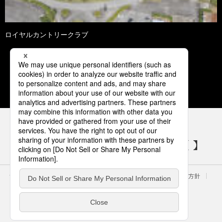
ロイヤルカントリークラブ
1
2
パナソニックの電気設備 SNSアカウント
サイトのご利用にあたって
クッキーポリシー
個人情報保護方針
パナソニック ホールディングス
Area/Country
電気・建築設備（ビジネス）