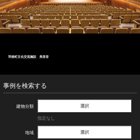
町文化交流施設 美里音
大船
事例を検索する
選択
建物分類
指定なし
選択
地域