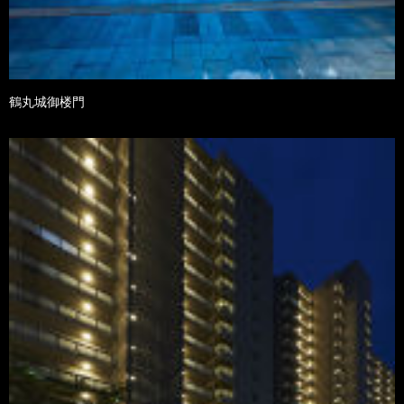
鶴丸城御楼門