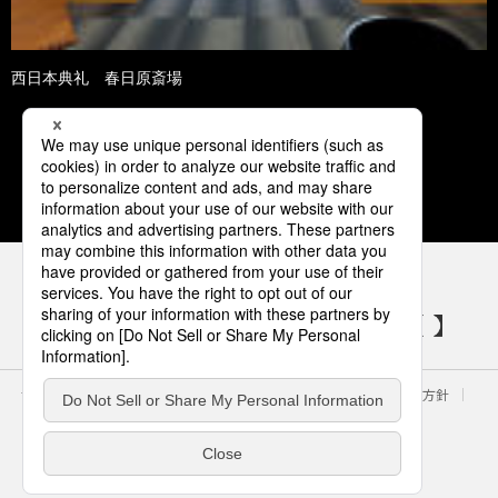
西日本典礼 春日原斎場
1
パナソニックの電気設備 SNSアカウント
サイトのご利用にあたって
クッキーポリシー
個人情報保護方針
パナソニック ホールディングス
Area/Country
電気・建築設備（ビジネス）