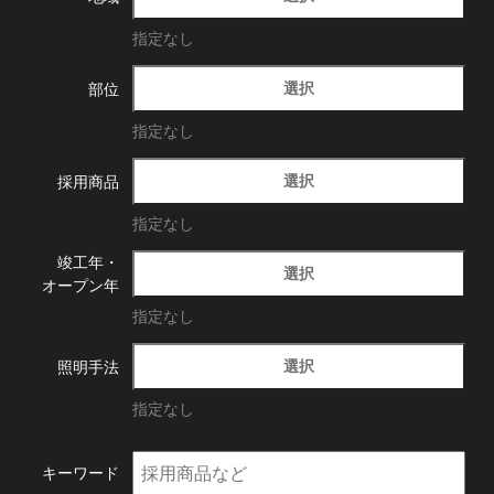
指定なし
選択
部位
指定なし
選択
採用商品
指定なし
竣工年・
選択
オープン年
指定なし
選択
照明手法
指定なし
キーワード