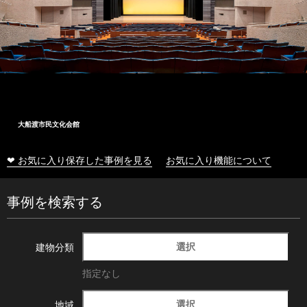
大船渡市民文化会館
❤ お気に入り保存した事例を見る
お気に入り機能について
事例を検索する
選択
建物分類
指定なし
選択
地域