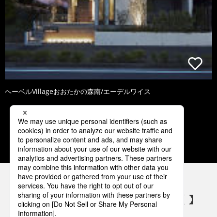
ヘーベルVillageおおたかの森南/エーデルワイス
1
2
3
4
5
パナソニックの電気設備 SNSアカウント