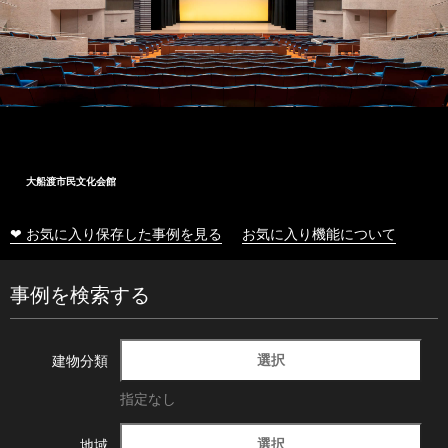
大船渡市民文化会館
❤ お気に入り保存した事例を見る
お気に入り機能について
事例を検索する
選択
建物分類
指定なし
選択
地域