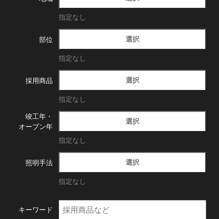
指定なし
選択
部位
指定なし
選択
採用商品
指定なし
竣工年・
選択
オープン年
指定なし
選択
照明手法
指定なし
キーワード