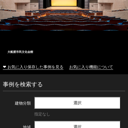
大船渡市民文化会館
❤ お気に入り保存した事例を見る
お気に入り機能について
事例を検索する
選択
建物分類
指定なし
選択
地域