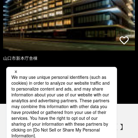
山口市新本庁舎棟
1
2
3
4
5
パナソニックの電気設備 SNSアカウント