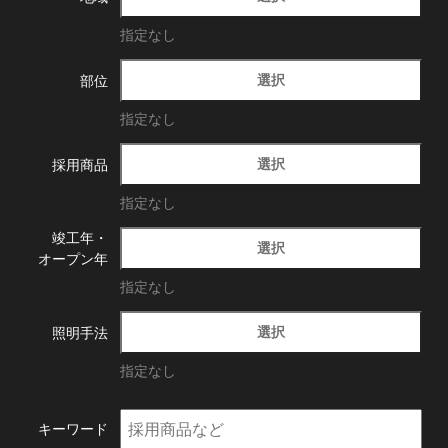
指定なし
選択
部位
指定なし
選択
採用商品
指定なし
竣工年・
選択
オープン年
指定なし
選択
照明手法
指定なし
キーワード