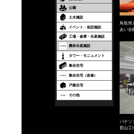
公園
土木施設
鳥取県
イベント・仮設施設
あい会
工場・倉庫・生産施設
農林水産施設
タワー・モニュメント
集合住宅
集合住宅（改修）
戸建住宅
その他
パナソ
郡山工