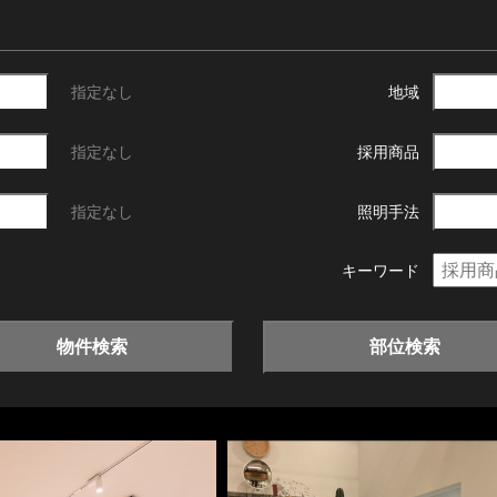
指定なし
地域
指定なし
採用商品
指定なし
照明手法
キーワード
物件検索
部位検索