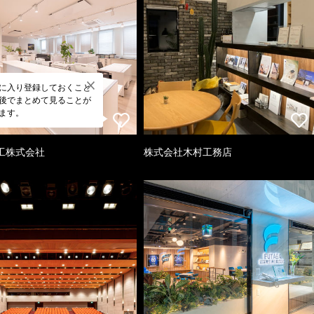
に入り登録しておくこと
後でまとめて見ることが
ます。
工株式会社
株式会社木村工務店