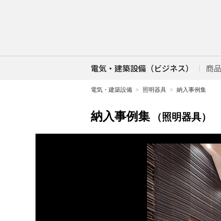
電気・建築設備（ビジネス）
商
電気・建築設備
照明器具
納入事例集
納入事例集
（照明器具）