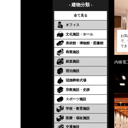
- 建物分類 -
全て見る
オフィス
文化施設・ホール
お気
で、
美術館・博物館・図書館
でき
商業施設
娯楽施設
内橋電
宿泊施設
冠婚葬祭式場
宗教施設・史跡
スポーツ施設
学校・教育施設
医療・福祉施設
交通施設