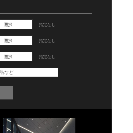
選択
指定なし
選択
指定なし
選択
指定なし