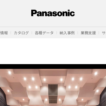
品情報
カタログ
各種データ
納入事例
業務支援
サ