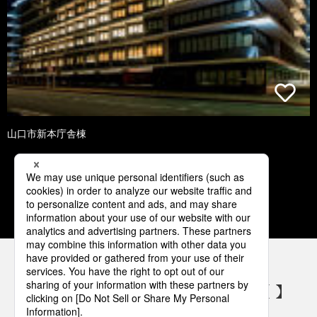
山口市新本庁舎棟
1
2
3
4
5
パナソニックの電気設備 SNSアカウント