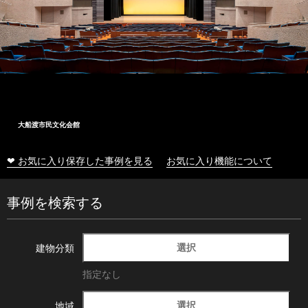
大船渡市民文化会館
❤ お気に入り保存した事例を見る
お気に入り機能について
事例を検索する
選択
建物分類
指定なし
選択
地域