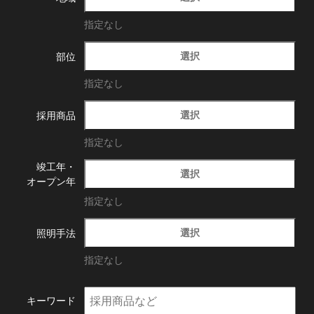
指定なし
選択
部位
指定なし
選択
採用商品
指定なし
竣工年・
選択
オープン年
指定なし
選択
照明手法
指定なし
キーワード