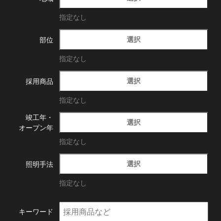
指定なし
選択
部位
指定なし
選択
採用商品
指定なし
竣工年・
選択
オープン年
指定なし
選択
照明手法
指定なし
キーワード