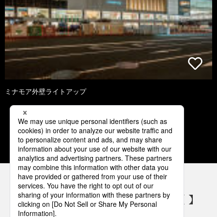
ミナモア外壁ライトアップ
1
2
3
4
5
パナソニックの電気設備 SNSアカウント