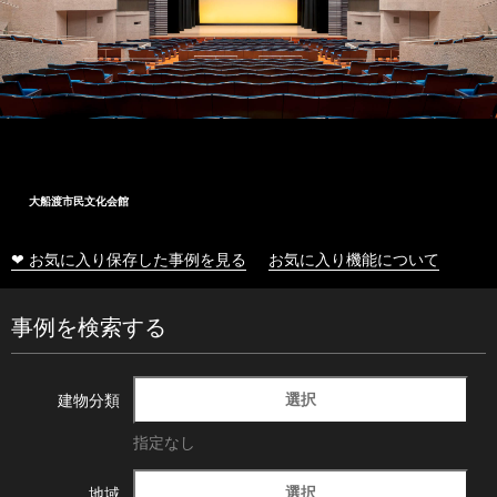
大船渡市民文化会館
❤ お気に入り保存した事例を見る
お気に入り機能について
事例を検索する
選択
建物分類
指定なし
選択
地域