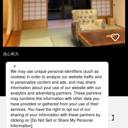
洗心和方
1
2
3
4
5
パナソニックの電気設備 SNSアカウント