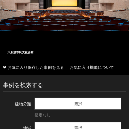
大船渡市民文化会館
❤ お気に入り保存した事例を見る
お気に入り機能について
事例を検索する
選択
建物分類
指定なし
選択
地域