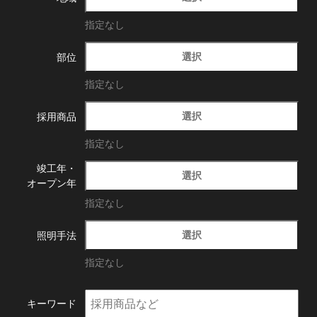
指定なし
選択
部位
指定なし
選択
採用商品
指定なし
竣工年・
選択
オープン年
指定なし
選択
照明手法
指定なし
キーワード