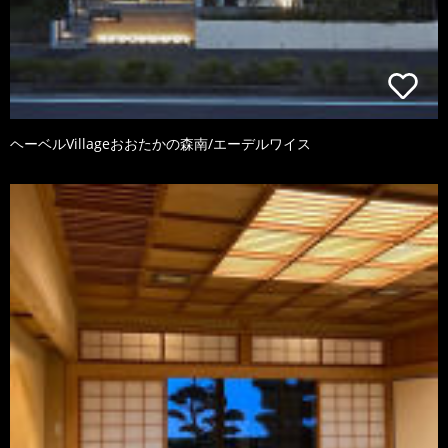
ヘーベルVillageおおたかの森南/エーデルワイス