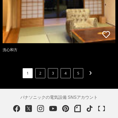
洗心和方
1
2
3
4
5
パナソニックの電気設備 SNSアカウント