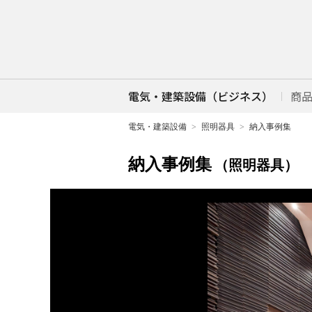
電気・建築設備（ビジネス）
商
電気・建築設備
照明器具
納入事例集
納入事例集
（照明器具）