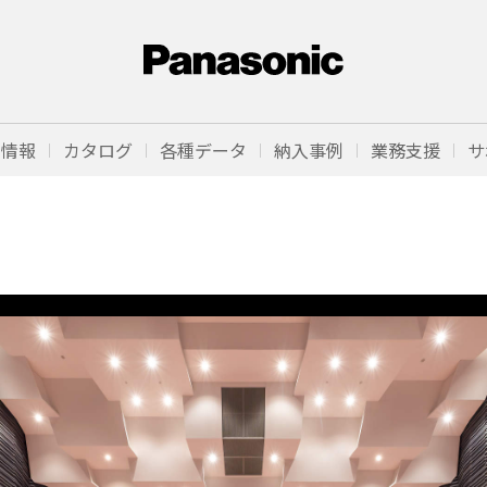
品情報
カタログ
各種データ
納入事例
業務支援
サ