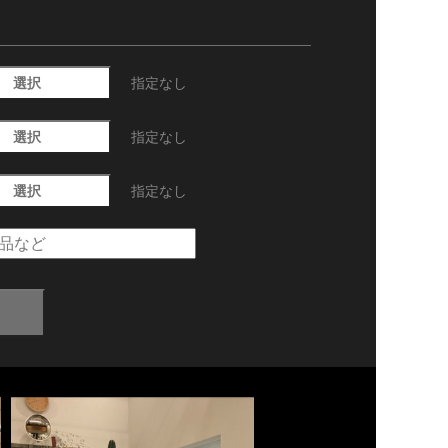
選択
指定なし
選択
指定なし
選択
指定なし