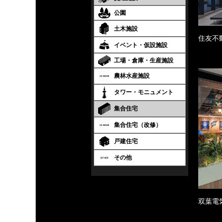
公園
土木施設
住友不
イベント・仮設施設
工場・倉庫・生産施設
農林水産施設
タワー・モニュメント
集合住宅
集合住宅（改修）
戸建住宅
その他
双葉電