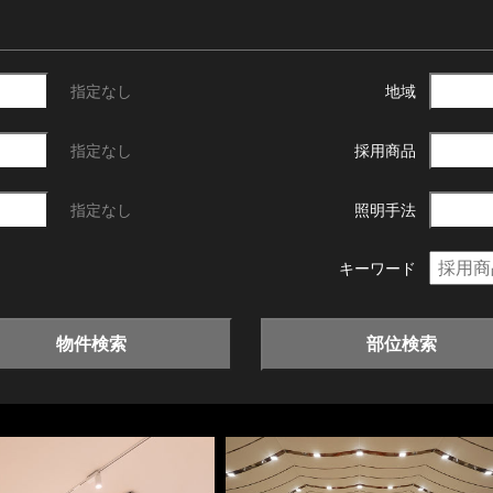
指定なし
地域
指定なし
採用商品
指定なし
照明手法
キーワード
物件検索
部位検索