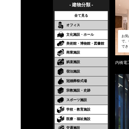
- 建物分類 -
全て見る
オフィス
文化施設・ホール
お気
で、
美術館・博物館・図書館
でき
商業施設
娯楽施設
内橋電
宿泊施設
冠婚葬祭式場
宗教施設・史跡
スポーツ施設
学校・教育施設
医療・福祉施設
交通施設