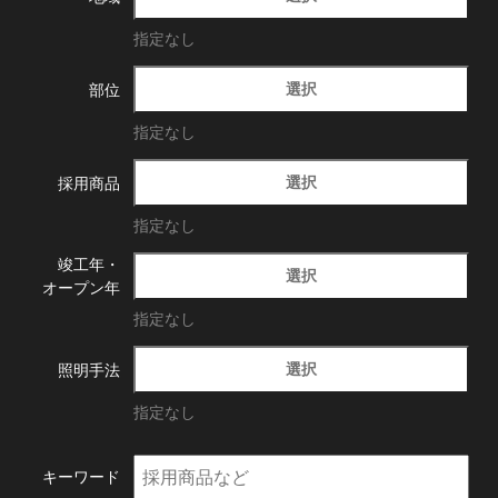
指定なし
選択
部位
指定なし
選択
採用商品
指定なし
竣工年・
選択
オープン年
指定なし
選択
照明手法
指定なし
キーワード