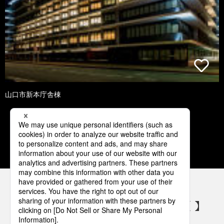
山口市新本庁舎棟
1
2
3
4
5
パナソニックの電気設備 SNSアカウント