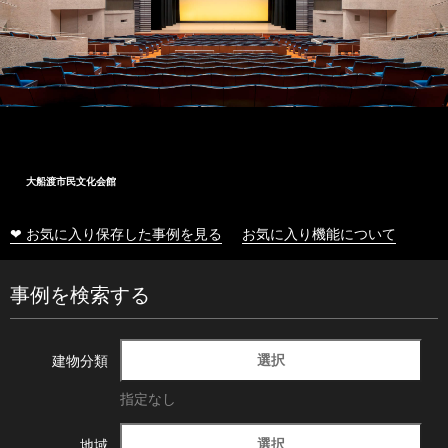
大船渡市民文化会館
❤ お気に入り保存した事例を見る
お気に入り機能について
事例を検索する
選択
建物分類
指定なし
選択
地域